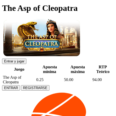
The Asp of Cleopatra
Entrar y jugar
Apuesta
Apuesta
RTP
Juego
mínima
máxima
Teórico
The Asp of
0.25
50.00
94.00
Cleopatra
ENTRAR
REGISTRARSE