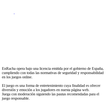
EnRacha opera bajo una licencia emitida por el gobierno de España,
cumpliendo con todas las normativas de seguridad y responsabilidad
en los juegos online.
El juego es una forma de entretenimiento cuya finalidad es ofrecer
diversión y emoción a los jugadores en nuesta página web.
Juega con moderación siguiendo las pautas recomendadas para el
juego responsable.