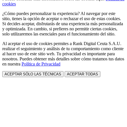
cookies
¿Cómo puedes personalizar tu experiencia? Al navegar por este
sitio, tienes la opción de aceptar o rechazar el uso de estas cookies.
Si decides aceptar, disfrutarás de una experiencia más personalizada
y optimizada. En cambio, si prefieres no permitir ciertas cookies,
solo utilizaremos las esenciales para el funcionamiento del sitio.
Al aceptar el uso de cookies permites a Rank Digital Ceuta S.A.U.
realizar el seguimiento y análisis de tu comportamiento como cliente
al hacer uso de este sitio web. Tu privacidad es importante para
nosotros. Puedes obtener más detalles sobre cómo tratamos tus datos
en nuestra
Política de Privacidad
ACEPTAR SÓLO LAS TÉCNICAS
ACEPTAR TODAS