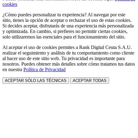
cookies
¿Cómo puedes personalizar tu experiencia? Al navegar por este
sitio, tienes la opción de aceptar o rechazar el uso de estas cookies.
Si decides aceptar, disfrutarás de una experiencia más personalizada
y optimizada. En cambio, si prefieres no permitir ciertas cookies,
solo utilizaremos las esenciales para el funcionamiento del sitio.
Al aceptar el uso de cookies permites a Rank Digital Ceuta S.A.U.
realizar el seguimiento y análisis de tu comportamiento como cliente
al hacer uso de este sitio web. Tu privacidad es importante para
nosotros. Puedes obtener más detalles sobre cómo tratamos tus datos
en nuestra
Política de Privacidad
ACEPTAR SÓLO LAS TÉCNICAS
ACEPTAR TODAS