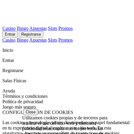
Casino
Bingo
Apuestas
Slots
Promos
Entrar
Registrarse
Casino
Bingo
Apuestas
Slots
Promos
Inicio
Entrar
Registrarse
Salas Físicas
Ayuda
Términos y condiciones
Política de privacidad
Juego más seguro
CONFIGURACIÓN DE COOKIES
Close
Utilizamos cookies propias y de terceros para
Las cookies y tecnologías afines desempeñan un papel fundamental
analizar el uso del sitio web y mostrarte
en tu experiencia digital al explorar este sitio web. En esta
publicidad relacionada con tus preferencias
plataforma, hacemos uso específico de cuatro tipos de cookies:
sobre la base de un perfil elaborado a partir de