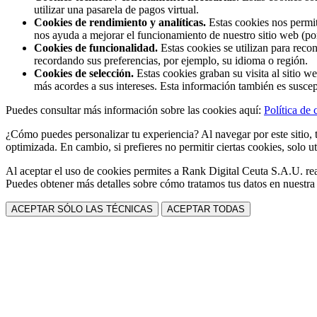
utilizar una pasarela de pagos virtual.
Cookies de rendimiento y analíticas.
Estas cookies nos permit
nos ayuda a mejorar el funcionamiento de nuestro sitio web (po
Cookies de funcionalidad.
Estas cookies se utilizan para reco
recordando sus preferencias, por ejemplo, su idioma o región.
Cookies de selección.
Estas cookies graban su visita al sitio w
más acordes a sus intereses. Esta información también es suscep
Puedes consultar más información sobre las cookies aquí:
Política de 
¿Cómo puedes personalizar tu experiencia? Al navegar por este sitio, t
optimizada. En cambio, si prefieres no permitir ciertas cookies, solo ut
Al aceptar el uso de cookies permites a Rank Digital Ceuta S.A.U. rea
Puedes obtener más detalles sobre cómo tratamos tus datos en nuestr
ACEPTAR SÓLO LAS TÉCNICAS
ACEPTAR TODAS