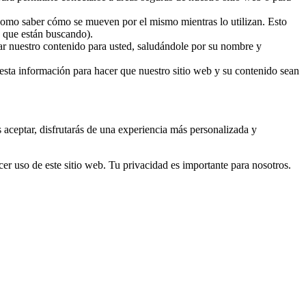
 como saber cómo se mueven por el mismo mientras lo utilizan. Esto
o que están buscando).
zar nuestro contenido para usted, saludándole por su nombre y
s esta información para hacer que nuestro sitio web y su contenido sean
s aceptar, disfrutarás de una experiencia más personalizada y
er uso de este sitio web. Tu privacidad es importante para nosotros.