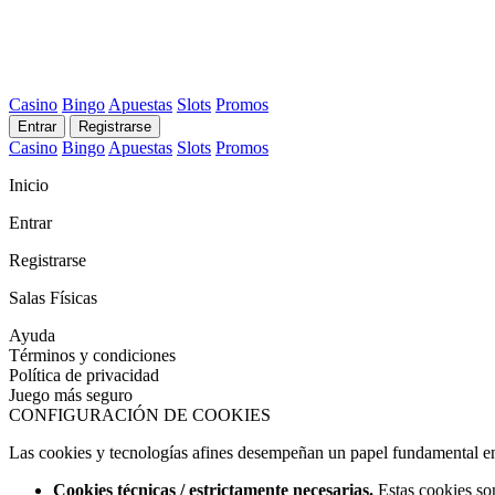
Casino
Bingo
Apuestas
Slots
Promos
Entrar
Registrarse
Casino
Bingo
Apuestas
Slots
Promos
Inicio
Entrar
Registrarse
Salas Físicas
Ayuda
Términos y condiciones
Política de privacidad
Juego más seguro
CONFIGURACIÓN DE COOKIES
Las cookies y tecnologías afines desempeñan un papel fundamental en t
Cookies técnicas / estrictamente necesarias.
Estas cookies son