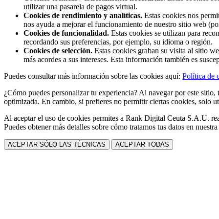
utilizar una pasarela de pagos virtual.
Cookies de rendimiento y analíticas.
Estas cookies nos permit
nos ayuda a mejorar el funcionamiento de nuestro sitio web (po
Cookies de funcionalidad.
Estas cookies se utilizan para reco
recordando sus preferencias, por ejemplo, su idioma o región.
Cookies de selección.
Estas cookies graban su visita al sitio w
más acordes a sus intereses. Esta información también es suscep
Puedes consultar más información sobre las cookies aquí:
Política de 
¿Cómo puedes personalizar tu experiencia? Al navegar por este sitio, t
optimizada. En cambio, si prefieres no permitir ciertas cookies, solo ut
Al aceptar el uso de cookies permites a Rank Digital Ceuta S.A.U. rea
Puedes obtener más detalles sobre cómo tratamos tus datos en nuestr
ACEPTAR SÓLO LAS TÉCNICAS
ACEPTAR TODAS