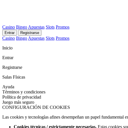
Casino
Bingo
Apuestas
Slots
Promos
Entrar
Registrarse
Casino
Bingo
Apuestas
Slots
Promos
Inicio
Entrar
Registrarse
Salas Físicas
Ayuda
Términos y condiciones
Política de privacidad
Juego más seguro
CONFIGURACIÓN DE COOKIES
Las cookies y tecnologías afines desempeñan un papel fundamental en t
Cookies técnicas / estrictamente necesarias.
Estas cookies son