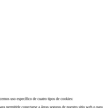
acemos uso específico de cuatro tipos de cookies:
ra permitirle conectarse a áreas seguras de nuestro sitio web o para