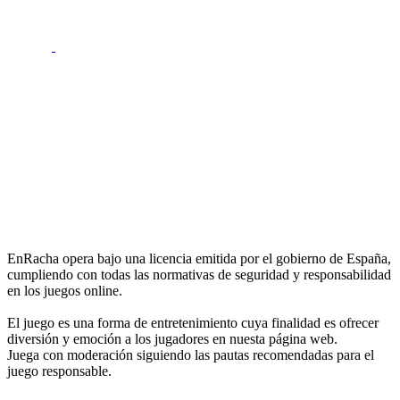
EnRacha opera bajo una licencia emitida por el gobierno de España,
cumpliendo con todas las normativas de seguridad y responsabilidad
en los juegos online.
El juego es una forma de entretenimiento cuya finalidad es ofrecer
diversión y emoción a los jugadores en nuesta página web.
Juega con moderación siguiendo las pautas recomendadas para el
juego responsable.