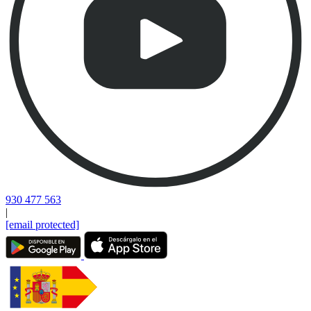
930 477 563
|
[email protected]