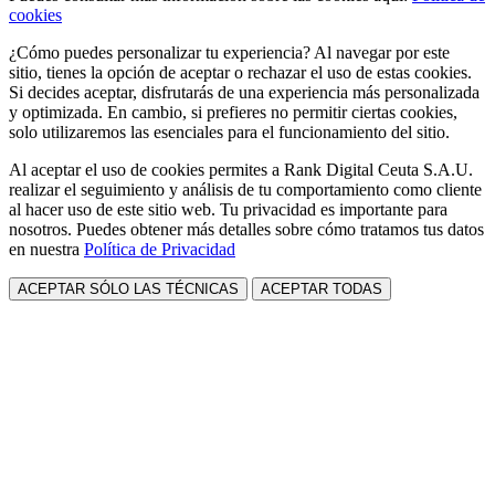
cookies
¿Cómo puedes personalizar tu experiencia? Al navegar por este
sitio, tienes la opción de aceptar o rechazar el uso de estas cookies.
Si decides aceptar, disfrutarás de una experiencia más personalizada
y optimizada. En cambio, si prefieres no permitir ciertas cookies,
solo utilizaremos las esenciales para el funcionamiento del sitio.
Al aceptar el uso de cookies permites a Rank Digital Ceuta S.A.U.
realizar el seguimiento y análisis de tu comportamiento como cliente
al hacer uso de este sitio web. Tu privacidad es importante para
nosotros. Puedes obtener más detalles sobre cómo tratamos tus datos
en nuestra
Política de Privacidad
ACEPTAR SÓLO LAS TÉCNICAS
ACEPTAR TODAS