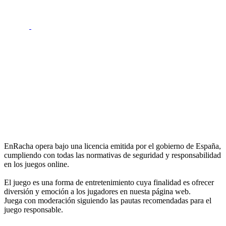
EnRacha opera bajo una licencia emitida por el gobierno de España,
cumpliendo con todas las normativas de seguridad y responsabilidad
en los juegos online.
El juego es una forma de entretenimiento cuya finalidad es ofrecer
diversión y emoción a los jugadores en nuesta página web.
Juega con moderación siguiendo las pautas recomendadas para el
juego responsable.