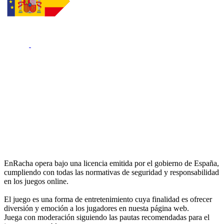
EnRacha opera bajo una licencia emitida por el gobierno de España,
cumpliendo con todas las normativas de seguridad y responsabilidad
en los juegos online.
El juego es una forma de entretenimiento cuya finalidad es ofrecer
diversión y emoción a los jugadores en nuesta página web.
Juega con moderación siguiendo las pautas recomendadas para el