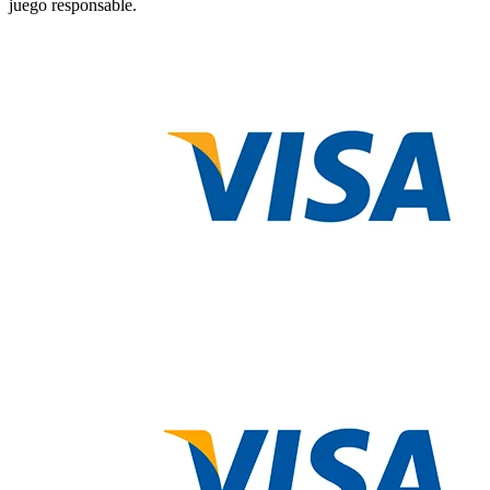
juego responsable.