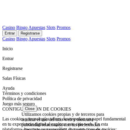
Casino
Bingo
Apuestas
Slots
Promos
Entrar
Registrarse
Casino
Bingo
Apuestas
Slots
Promos
Inicio
Entrar
Registrarse
Salas Físicas
Ayuda
Términos y condiciones
Política de privacidad
Juego más seguro
CONFIGURACIÓN DE COOKIES
Close
Utilizamos cookies propias y de terceros para
Las cookies y tecnologías afines desempeñan un papel fundamental
analizar el uso del sitio web y mostrarte
en tu experiencia digital al explorar este sitio web. En esta
publicidad relacionada con tus preferencias
plataforma, hacemos uso específico de cuatro tipos de cookies:
sobre la base de un perfil elaborado a partir de