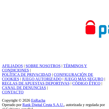
AFILIADOS
|
SOBRE NOSOTROS
|
TÉRMINOS Y
CONDICIONES
|
POLÍTICA DE PRIVACIDAD
|
CONFIGURACIÓN DE
COOKIES
|
JUEGO AUTORIZADO
|
JUEGO MÁS SEGURO
|
REGLAS DE APUESTAS DEPORTIVAS
|
CÓDIGO ÉTICO
|
CANAL DE DENUNCIAS
|
CONTACTO
Copyright © 2026
EnRacha
Operado por
Rank Digital Ceuta S.A.U.
, autorizada y regulada por