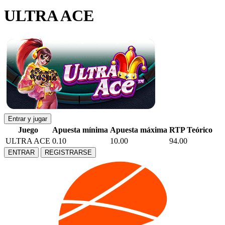
ULTRA ACE
Entrar y jugar
Juego
Apuesta mínima
Apuesta máxima
RTP Teórico
ULTRA ACE
0.10
10.00
94.00
ENTRAR
REGISTRARSE