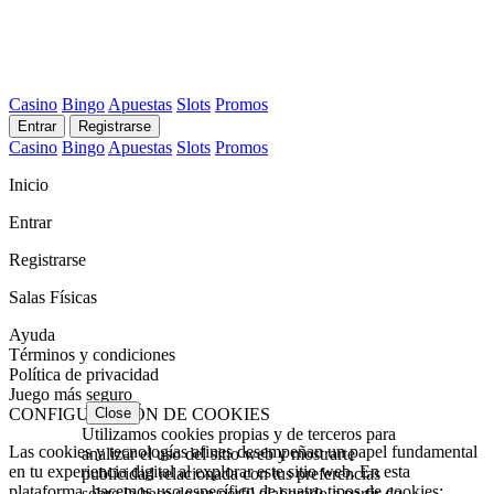
Casino
Bingo
Apuestas
Slots
Promos
Entrar
Registrarse
Casino
Bingo
Apuestas
Slots
Promos
Inicio
Entrar
Registrarse
Salas Físicas
Ayuda
Términos y condiciones
Política de privacidad
Juego más seguro
CONFIGURACIÓN DE COOKIES
Close
Utilizamos cookies propias y de terceros para
Las cookies y tecnologías afines desempeñan un papel fundamental
analizar el uso del sitio web y mostrarte
en tu experiencia digital al explorar este sitio web. En esta
publicidad relacionada con tus preferencias
plataforma, hacemos uso específico de cuatro tipos de cookies:
sobre la base de un perfil elaborado a partir de