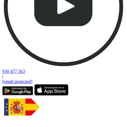
930 477 563
|
[email protected]