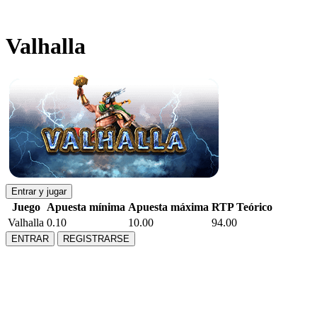
Valhalla
Entrar y jugar
Juego
Apuesta mínima
Apuesta máxima
RTP Teórico
Valhalla
0.10
10.00
94.00
ENTRAR
REGISTRARSE