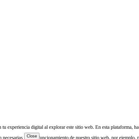
u experiencia digital al explorar este sitio web. En esta plataforma, h
Close
 necesarias para el funcionamiento de nuestro sitio web, por ejemplo, pa