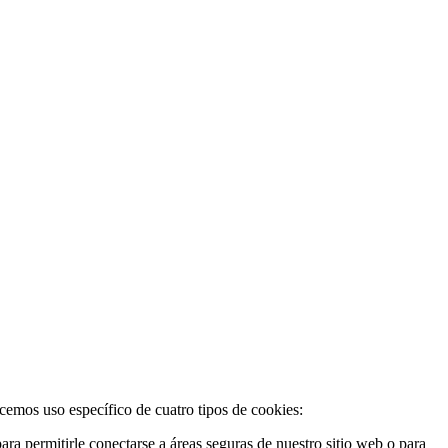
acemos uso específico de cuatro tipos de cookies:
ra permitirle conectarse a áreas seguras de nuestro sitio web o para