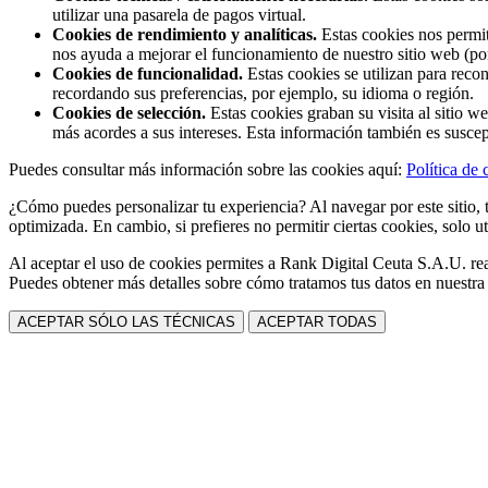
utilizar una pasarela de pagos virtual.
Cookies de rendimiento y analíticas.
Estas cookies nos permit
nos ayuda a mejorar el funcionamiento de nuestro sitio web (po
Cookies de funcionalidad.
Estas cookies se utilizan para reco
recordando sus preferencias, por ejemplo, su idioma o región.
Cookies de selección.
Estas cookies graban su visita al sitio w
más acordes a sus intereses. Esta información también es suscep
Puedes consultar más información sobre las cookies aquí:
Política de 
¿Cómo puedes personalizar tu experiencia? Al navegar por este sitio, t
optimizada. En cambio, si prefieres no permitir ciertas cookies, solo ut
Al aceptar el uso de cookies permites a Rank Digital Ceuta S.A.U. rea
Puedes obtener más detalles sobre cómo tratamos tus datos en nuestr
ACEPTAR SÓLO LAS TÉCNICAS
ACEPTAR TODAS