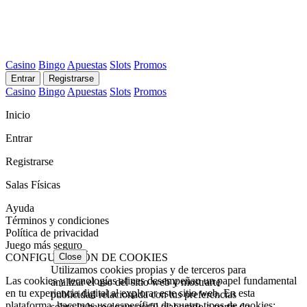
Casino
Bingo
Apuestas
Slots
Promos
Entrar
Registrarse
Casino
Bingo
Apuestas
Slots
Promos
Inicio
Entrar
Registrarse
Salas Físicas
Ayuda
Términos y condiciones
Política de privacidad
Juego más seguro
CONFIGURACIÓN DE COOKIES
Close
Utilizamos cookies propias y de terceros para
Las cookies y tecnologías afines desempeñan un papel fundamental
analizar el uso del sitio web y mostrarte
en tu experiencia digital al explorar este sitio web. En esta
publicidad relacionada con tus preferencias
plataforma, hacemos uso específico de cuatro tipos de cookies:
sobre la base de un perfil elaborado a partir de