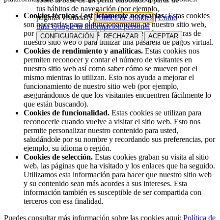
tus hábitos de navegación (por ejemplo,
Cookies técnicas / estrictamente necesarias.
Estas cookies
páginas visitadas).
Política de cookies
|
Cómo
son necesarias para el funcionamiento de nuestro sitio web,
trata Google tu información personal
por ejemplo, para permitirle conectarse a áreas seguras de
CONFIGURACIÓN
RECHAZAR
ACEPTAR
nuestro sitio web o para utilizar una pasarela de pagos virtual.
Cookies de rendimiento y analíticas.
Estas cookies nos
permiten reconocer y contar el número de visitantes en
nuestro sitio web así como saber cómo se mueven por el
mismo mientras lo utilizan. Esto nos ayuda a mejorar el
funcionamiento de nuestro sitio web (por ejemplo,
asegurándonos de que los visitantes encuentren fácilmente lo
que están buscando).
Cookies de funcionalidad.
Estas cookies se utilizan para
reconocerle cuando vuelve a visitar el sitio web. Esto nos
permite personalizar nuestro contenido para usted,
saludándole por su nombre y recordando sus preferencias, por
ejemplo, su idioma o región.
Cookies de selección.
Estas cookies graban su visita al sitio
web, las páginas que ha visitado y los enlaces que ha seguido.
Utilizamos esta información para hacer que nuestro sitio web
y su contenido sean más acordes a sus intereses. Esta
información también es susceptible de ser compartida con
terceros con esa finalidad.
Puedes consultar más información sobre las cookies aquí:
Política de