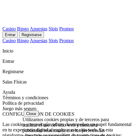
Casino
Bingo
Apuestas
Slots
Promos
Entrar
Registrarse
Casino
Bingo
Apuestas
Slots
Promos
Inicio
Entrar
Registrarse
Salas Físicas
Ayuda
Términos y condiciones
Política de privacidad
Juego más seguro
CONFIGURACIÓN DE COOKIES
Close
Utilizamos cookies propias y de terceros para
Las cookies y tecnologías afines desempeñan un papel fundamental
analizar el uso del sitio web y mostrarte
en tu experiencia digital al explorar este sitio web. En esta
publicidad relacionada con tus preferencias
plataforma, hacemos uso específico de cuatro tipos de cookies:
sobre la base de un perfil elaborado a partir de