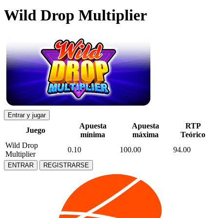
Wild Drop Multiplier
Entrar y jugar
Apuesta
Apuesta
RTP
Juego
mínima
máxima
Teórico
Wild Drop
0.10
100.00
94.00
Multiplier
ENTRAR
REGISTRARSE