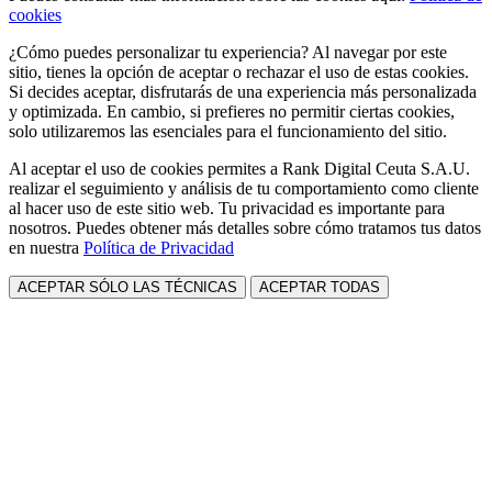
cookies
¿Cómo puedes personalizar tu experiencia? Al navegar por este
sitio, tienes la opción de aceptar o rechazar el uso de estas cookies.
Si decides aceptar, disfrutarás de una experiencia más personalizada
y optimizada. En cambio, si prefieres no permitir ciertas cookies,
solo utilizaremos las esenciales para el funcionamiento del sitio.
Al aceptar el uso de cookies permites a Rank Digital Ceuta S.A.U.
realizar el seguimiento y análisis de tu comportamiento como cliente
al hacer uso de este sitio web. Tu privacidad es importante para
nosotros. Puedes obtener más detalles sobre cómo tratamos tus datos
en nuestra
Política de Privacidad
ACEPTAR SÓLO LAS TÉCNICAS
ACEPTAR TODAS