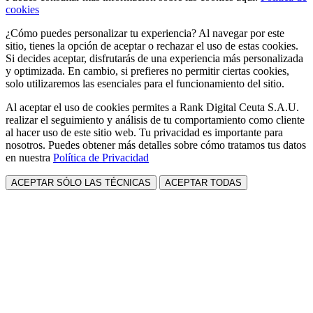
cookies
¿Cómo puedes personalizar tu experiencia? Al navegar por este
sitio, tienes la opción de aceptar o rechazar el uso de estas cookies.
Si decides aceptar, disfrutarás de una experiencia más personalizada
y optimizada. En cambio, si prefieres no permitir ciertas cookies,
solo utilizaremos las esenciales para el funcionamiento del sitio.
Al aceptar el uso de cookies permites a Rank Digital Ceuta S.A.U.
realizar el seguimiento y análisis de tu comportamiento como cliente
al hacer uso de este sitio web. Tu privacidad es importante para
nosotros. Puedes obtener más detalles sobre cómo tratamos tus datos
en nuestra
Política de Privacidad
ACEPTAR SÓLO LAS TÉCNICAS
ACEPTAR TODAS