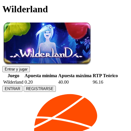
Wilderland
Entrar y jugar
Juego
Apuesta mínima
Apuesta máxima
RTP Teórico
Wilderland
0.20
40.00
96.16
ENTRAR
REGISTRARSE