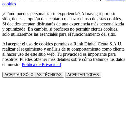
cookies
¿Cómo puedes personalizar tu experiencia? Al navegar por este
sitio, tienes la opción de aceptar o rechazar el uso de estas cookies.
Si decides aceptar, disfrutarás de una experiencia más personalizada
y optimizada. En cambio, si prefieres no permitir ciertas cookies,
solo utilizaremos las esenciales para el funcionamiento del sitio.
Al aceptar el uso de cookies permites a Rank Digital Ceuta S.A.U.
realizar el seguimiento y análisis de tu comportamiento como cliente
al hacer uso de este sitio web. Tu privacidad es importante para
nosotros. Puedes obtener más detalles sobre cómo tratamos tus datos
en nuestra
Política de Privacidad
ACEPTAR SÓLO LAS TÉCNICAS
ACEPTAR TODAS