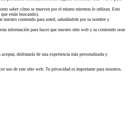
 como saber cómo se mueven por el mismo mientras lo utilizan. Esto
o que están buscando).
zar nuestro contenido para usted, saludándole por su nombre y
s esta información para hacer que nuestro sitio web y su contenido sean
s aceptar, disfrutarás de una experiencia más personalizada y
er uso de este sitio web. Tu privacidad es importante para nosotros.