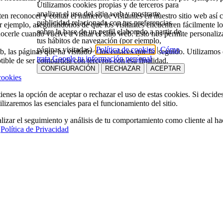
Utilizamos cookies propias y de terceros para
analizar el uso del sitio web y mostrarte
en reconocer y contar el número de visitantes en nuestro sitio web así
publicidad relacionada con tus preferencias
r ejemplo, asegurándonos de que los visitantes encuentren fácilmente l
sobre la base de un perfil elaborado a partir de
nocerle cuando vuelve a visitar el sitio web. Esto nos permite personali
tus hábitos de navegación (por ejemplo,
páginas visitadas).
Política de cookies
|
Cómo
eb, las páginas que ha visitado y los enlaces que ha seguido. Utilizamo
trata Google tu información personal
tible de ser compartida con terceros con esa finalidad.
CONFIGURACIÓN
RECHAZAR
ACEPTAR
cookies
ienes la opción de aceptar o rechazar el uso de estas cookies. Si decide
ilizaremos las esenciales para el funcionamiento del sitio.
lizar el seguimiento y análisis de tu comportamiento como cliente al hac
a
Política de Privacidad