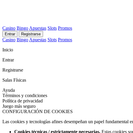
Casino
Bingo
Apuestas
Slots
Promos
Entrar
Registrarse
Casino
Bingo
Apuestas
Slots
Promos
Inicio
Entrar
Registrarse
Salas Físicas
Ayuda
Términos y condiciones
Política de privacidad
Juego más seguro
CONFIGURACIÓN DE COOKIES
Las cookies y tecnologías afines desempeñan un papel fundamental en t
Cookies técnicas / estrictamente necesarias.
Estas cookies son