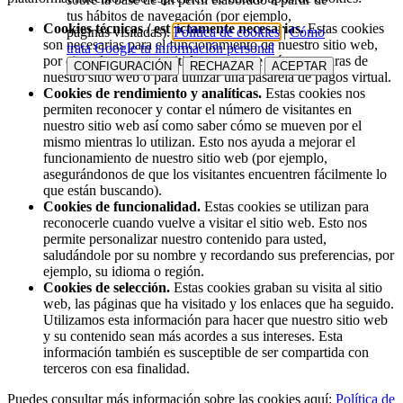
tus hábitos de navegación (por ejemplo,
Cookies técnicas / estrictamente necesarias.
Estas cookies
páginas visitadas).
Política de cookies
|
Cómo
son necesarias para el funcionamiento de nuestro sitio web,
trata Google tu información personal
por ejemplo, para permitirle conectarse a áreas seguras de
CONFIGURACIÓN
RECHAZAR
ACEPTAR
nuestro sitio web o para utilizar una pasarela de pagos virtual.
Cookies de rendimiento y analíticas.
Estas cookies nos
permiten reconocer y contar el número de visitantes en
nuestro sitio web así como saber cómo se mueven por el
mismo mientras lo utilizan. Esto nos ayuda a mejorar el
funcionamiento de nuestro sitio web (por ejemplo,
asegurándonos de que los visitantes encuentren fácilmente lo
que están buscando).
Cookies de funcionalidad.
Estas cookies se utilizan para
reconocerle cuando vuelve a visitar el sitio web. Esto nos
permite personalizar nuestro contenido para usted,
saludándole por su nombre y recordando sus preferencias, por
ejemplo, su idioma o región.
Cookies de selección.
Estas cookies graban su visita al sitio
web, las páginas que ha visitado y los enlaces que ha seguido.
Utilizamos esta información para hacer que nuestro sitio web
y su contenido sean más acordes a sus intereses. Esta
información también es susceptible de ser compartida con
terceros con esa finalidad.
Puedes consultar más información sobre las cookies aquí:
Política de