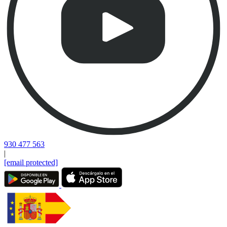
930 477 563
|
[email protected]