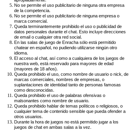
No se permite el uso publicitario de ninguna otra empresa
de la competencia.
No se permite el uso publicitario de ninguna empresa o
marca comercial.
Queda terminantemente prohibido el uso o publicidad de
datos personales durante el chat. Esto incluye direcciones
de email o cualquier otra red social.
En las salas de juego de Enracha sólo está permitido
chatear en español, no pudiendo utilizarse ningún otro
idioma.
El acceso al chat, así como a cualquiera de los juegos de
nuestra web, está reservado para mayores de edad
(mayores de 18 años).
Queda prohibido el uso, como nombre de usuario o nick, de
marcas comerciales, nombres de empresas, o
suplantaciones de identidad tanto de personas famosas
como desconocidas.
Queda prohibido el uso de palabras ofensivas o
malsonantes como nombre de usuario.
Queda prohibido hablar de temas políticos o religiosos, o
cualquier tema de contenido sensible que pueda ofender a
otros usuarios.
Durante la hora de juegos no está permitido jugar a los
juegos de chat en ambas salas a la vez.