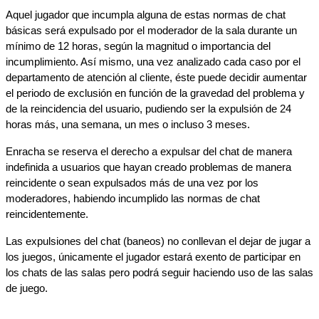
Aquel jugador que incumpla alguna de estas normas de chat
básicas será expulsado por el moderador de la sala durante un
mínimo de 12 horas, según la magnitud o importancia del
incumplimiento. Así mismo, una vez analizado cada caso por el
departamento de atención al cliente, éste puede decidir aumentar
el periodo de exclusión en función de la gravedad del problema y
de la reincidencia del usuario, pudiendo ser la expulsión de 24
horas más, una semana, un mes o incluso 3 meses.
Enracha se reserva el derecho a expulsar del chat de manera
indefinida a usuarios que hayan creado problemas de manera
reincidente o sean expulsados más de una vez por los
moderadores, habiendo incumplido las normas de chat
reincidentemente.
Las expulsiones del chat (baneos) no conllevan el dejar de jugar a
los juegos, únicamente el jugador estará exento de participar en
los chats de las salas pero podrá seguir haciendo uso de las salas
de juego.