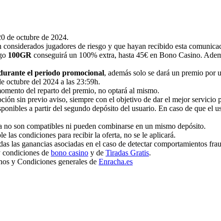
20 de octubre de 2024.
an considerados jugadores de riesgo y que hayan recibido esta comunica
igo
100GR
conseguirá un 100% extra, hasta 45€ en Bono Casino. Ademá
durante el periodo promocional
, además solo se dará un premio por u
de octubre del 2024 a las 23:59h.
 momento del reparto del premio, no optará al mismo.
ión sin previo aviso, siempre con el objetivo de dar el mejor servicio 
ponibles a partir del segundo depósito del usuario. En caso de que el u
da no son compatibles ni pueden combinarse en un mismo depósito.
 las condiciones para recibir la oferta, no se le aplicará.
odas las ganancias asociadas en el caso de detectar comportamientos fra
 condiciones de
bono casino
y de
Tiradas Gratis
.
nos y Condiciones generales de
Enracha.es