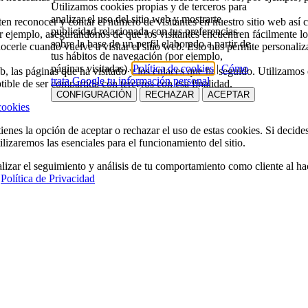
Utilizamos cookies propias y de terceros para
analizar el uso del sitio web y mostrarte
en reconocer y contar el número de visitantes en nuestro sitio web así
publicidad relacionada con tus preferencias
r ejemplo, asegurándonos de que los visitantes encuentren fácilmente l
sobre la base de un perfil elaborado a partir de
nocerle cuando vuelve a visitar el sitio web. Esto nos permite personali
tus hábitos de navegación (por ejemplo,
páginas visitadas).
Política de cookies
|
Cómo
eb, las páginas que ha visitado y los enlaces que ha seguido. Utilizamo
trata Google tu información personal
tible de ser compartida con terceros con esa finalidad.
CONFIGURACIÓN
RECHAZAR
ACEPTAR
cookies
ienes la opción de aceptar o rechazar el uso de estas cookies. Si decide
ilizaremos las esenciales para el funcionamiento del sitio.
lizar el seguimiento y análisis de tu comportamiento como cliente al hac
a
Política de Privacidad