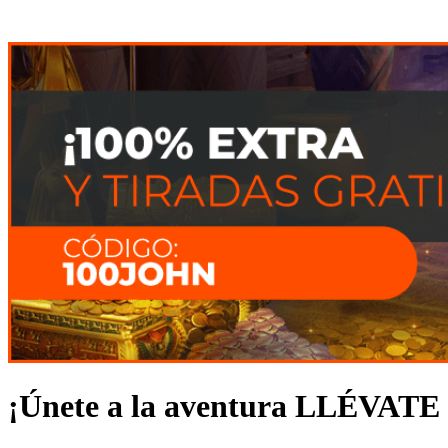
¡Únete a la aventura LLÉVAT