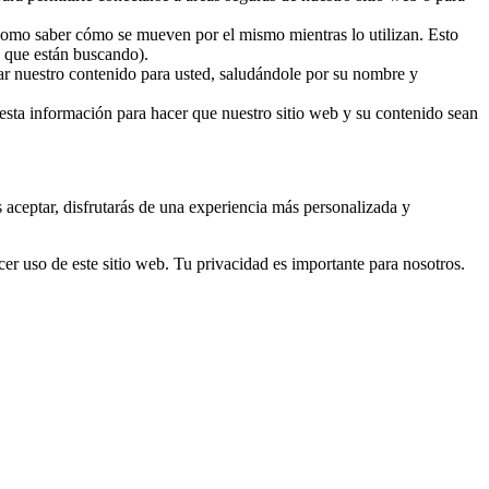
 como saber cómo se mueven por el mismo mientras lo utilizan. Esto
o que están buscando).
zar nuestro contenido para usted, saludándole por su nombre y
s esta información para hacer que nuestro sitio web y su contenido sean
s aceptar, disfrutarás de una experiencia más personalizada y
er uso de este sitio web. Tu privacidad es importante para nosotros.