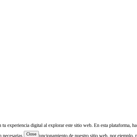
u experiencia digital al explorar este sitio web. En esta plataforma, h
Close
 necesarias para el funcionamiento de nuestro sitio web, por ejemplo, pa