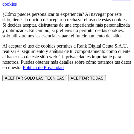
cookies
¿Cómo puedes personalizar tu experiencia? Al navegar por este
sitio, tienes la opción de aceptar o rechazar el uso de estas cookies.
Si decides aceptar, disfrutarás de una experiencia más personalizada
y optimizada. En cambio, si prefieres no permitir ciertas cookies,
solo utilizaremos las esenciales para el funcionamiento del sitio.
Al aceptar el uso de cookies permites a Rank Digital Ceuta S.A.U.
realizar el seguimiento y análisis de tu comportamiento como cliente
al hacer uso de este sitio web. Tu privacidad es importante para
nosotros. Puedes obtener más detalles sobre cómo tratamos tus datos
en nuestra
Política de Privacidad
ACEPTAR SÓLO LAS TÉCNICAS
ACEPTAR TODAS