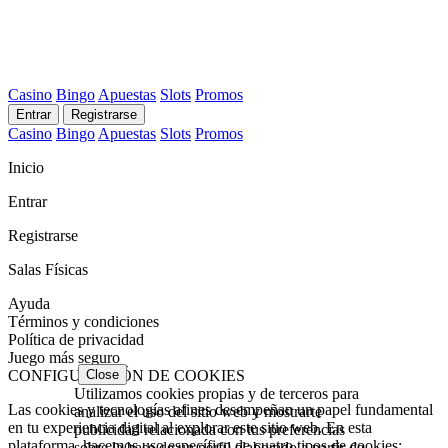
Casino
Bingo
Apuestas
Slots
Promos
Entrar
Registrarse
Casino
Bingo
Apuestas
Slots
Promos
Inicio
Entrar
Registrarse
Salas Físicas
Ayuda
Términos y condiciones
Política de privacidad
Juego más seguro
CONFIGURACIÓN DE COOKIES
Close
Utilizamos cookies propias y de terceros para
Las cookies y tecnologías afines desempeñan un papel fundamental
analizar el uso del sitio web y mostrarte
en tu experiencia digital al explorar este sitio web. En esta
publicidad relacionada con tus preferencias
plataforma, hacemos uso específico de cuatro tipos de cookies:
sobre la base de un perfil elaborado a partir de