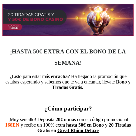
¡HASTA 50€ EXTRA CON EL BONO DE LA
SEMANA!
¿Listo para estar más
enracha
? Ha llegado la promoción que
estabas esperando
y sabemos que te va a encantar,
llévate
Bono y
Tiradas Gratis.
¿Cómo participar?
¡Muy sencillo! Deposita
20€ o más
con el código promocional
168EN
y recibe un 100% extra
hasta 50€ en Bono y 20 Tiradas
Gratis en
Great Rhino Deluxe