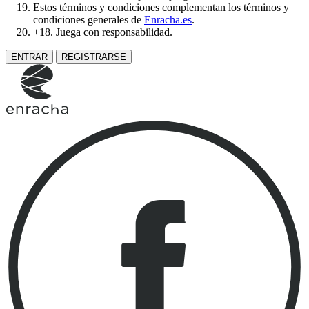
Estos términos y condiciones complementan los términos y
condiciones generales de
Enracha.es
.
+18. Juega con responsabilidad.
ENTRAR
REGISTRARSE