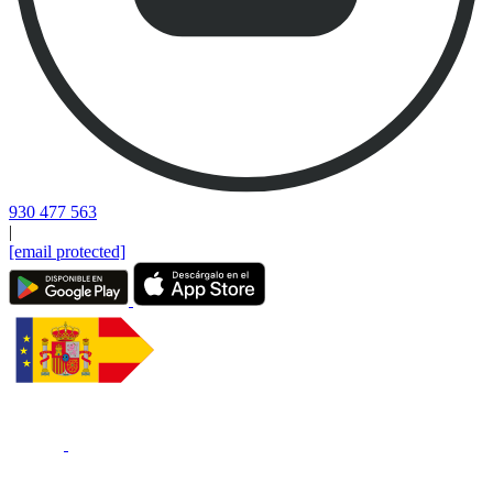
930 477 563
|
[email protected]