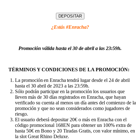
DEPOSITAR
¿Estás #Enracha?
Promoción válida hasta el 30 de abril a las 23:59h.
TÉRMINOS Y CONDICIONES DE LA PROMOCIÓN:
La promoción en Enracha tendrá lugar desde el 24 de abril
hasta el 30 abril de 2023 a las 23:59h.
Sólo podrán participar en la promoción los usuarios que
lleven más de 30 días registrados en Enracha, que hayan
verificado su cuenta al menos un día antes del comienzo de la
promoción y que no sean considerados como jugadores de
riesgo.
El usuario deberá depositar 20€ o más en Enracha con el
código promocional 168EN para obtener un 100% extra de
hasta 50€ en Bono y 20 Tiradas Gratis, con valor mínimo, en
la slot Great Rhino Deluxe.