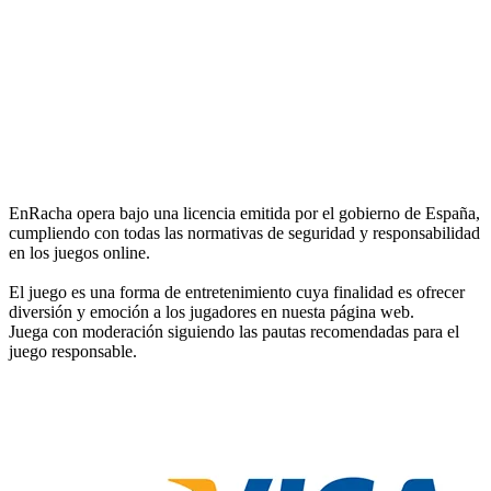
EnRacha opera bajo una licencia emitida por el gobierno de España,
cumpliendo con todas las normativas de seguridad y responsabilidad
en los juegos online.
El juego es una forma de entretenimiento cuya finalidad es ofrecer
diversión y emoción a los jugadores en nuesta página web.
Juega con moderación siguiendo las pautas recomendadas para el
juego responsable.