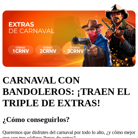
CARNAVAL CON
BANDOLEROS: ¡TRAEN EL
TRIPLE DE EXTRAS!
¿Cómo conseguirlos?
Queremos que disfrutes del carnaval por todo lo alto, ¿y cómo mejor
que con tres códigos llenos de extras?