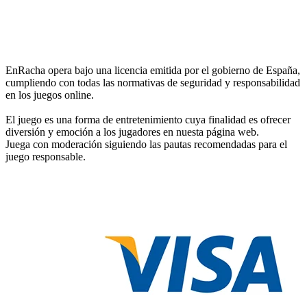
EnRacha opera bajo una licencia emitida por el gobierno de España,
cumpliendo con todas las normativas de seguridad y responsabilidad
en los juegos online.
El juego es una forma de entretenimiento cuya finalidad es ofrecer
diversión y emoción a los jugadores en nuesta página web.
Juega con moderación siguiendo las pautas recomendadas para el
juego responsable.