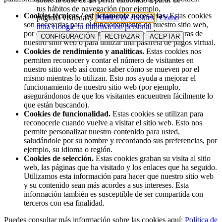
tus hábitos de navegación (por ejemplo,
Cookies técnicas / estrictamente necesarias.
Estas cookies
páginas visitadas).
Política de cookies
|
Cómo
son necesarias para el funcionamiento de nuestro sitio web,
trata Google tu información personal
por ejemplo, para permitirle conectarse a áreas seguras de
CONFIGURACIÓN
RECHAZAR
ACEPTAR
nuestro sitio web o para utilizar una pasarela de pagos virtual.
Cookies de rendimiento y analíticas.
Estas cookies nos
permiten reconocer y contar el número de visitantes en
nuestro sitio web así como saber cómo se mueven por el
mismo mientras lo utilizan. Esto nos ayuda a mejorar el
funcionamiento de nuestro sitio web (por ejemplo,
asegurándonos de que los visitantes encuentren fácilmente lo
que están buscando).
Cookies de funcionalidad.
Estas cookies se utilizan para
reconocerle cuando vuelve a visitar el sitio web. Esto nos
permite personalizar nuestro contenido para usted,
saludándole por su nombre y recordando sus preferencias, por
ejemplo, su idioma o región.
Cookies de selección.
Estas cookies graban su visita al sitio
web, las páginas que ha visitado y los enlaces que ha seguido.
Utilizamos esta información para hacer que nuestro sitio web
y su contenido sean más acordes a sus intereses. Esta
información también es susceptible de ser compartida con
terceros con esa finalidad.
Puedes consultar más información sobre las cookies aquí:
Política de