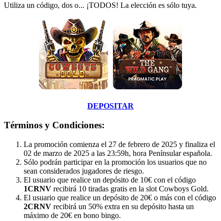
Utiliza un código, dos o... ¡TODOS! La elección es sólo tuya.
DEPOSITAR
Términos y Condiciones:
La promoción comienza el 27 de febrero de 2025 y finaliza el
02 de marzo de 2025 a las 23:59h, hora Penínsular española.
Sólo podrán participar en la promoción los usuarios que no
sean considerados jugadores de riesgo.
El usuario que realice un depósito de 10€ con el código
1CRNV
recibirá 10 tiradas gratis en la slot Cowboys Gold.
El usuario que realice un depósito de 20€ o más con el código
2CRNV
recibirá un 50% extra en su depósito hasta un
máximo de 20€ en bono bingo.