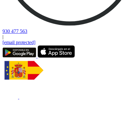
930 477 563
|
[email protected]