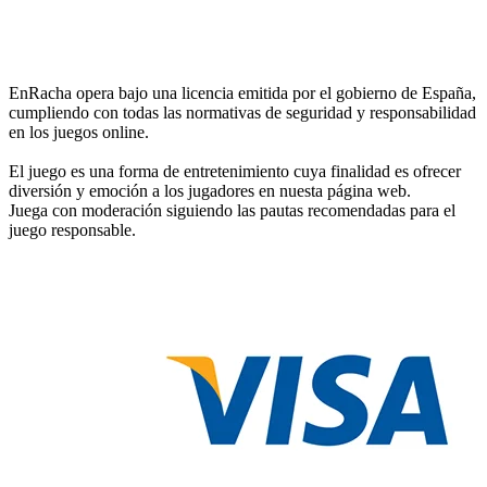
EnRacha opera bajo una licencia emitida por el gobierno de España,
cumpliendo con todas las normativas de seguridad y responsabilidad
en los juegos online.
El juego es una forma de entretenimiento cuya finalidad es ofrecer
diversión y emoción a los jugadores en nuesta página web.
Juega con moderación siguiendo las pautas recomendadas para el
juego responsable.