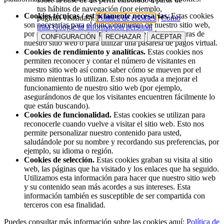
tus hábitos de navegación (por ejemplo,
Cookies técnicas / estrictamente necesarias.
Estas cookies
páginas visitadas).
Política de cookies
|
Cómo
son necesarias para el funcionamiento de nuestro sitio web,
trata Google tu información personal
por ejemplo, para permitirle conectarse a áreas seguras de
CONFIGURACIÓN
RECHAZAR
ACEPTAR
nuestro sitio web o para utilizar una pasarela de pagos virtual.
Cookies de rendimiento y analíticas.
Estas cookies nos
permiten reconocer y contar el número de visitantes en
nuestro sitio web así como saber cómo se mueven por el
mismo mientras lo utilizan. Esto nos ayuda a mejorar el
funcionamiento de nuestro sitio web (por ejemplo,
asegurándonos de que los visitantes encuentren fácilmente lo
que están buscando).
Cookies de funcionalidad.
Estas cookies se utilizan para
reconocerle cuando vuelve a visitar el sitio web. Esto nos
permite personalizar nuestro contenido para usted,
saludándole por su nombre y recordando sus preferencias, por
ejemplo, su idioma o región.
Cookies de selección.
Estas cookies graban su visita al sitio
web, las páginas que ha visitado y los enlaces que ha seguido.
Utilizamos esta información para hacer que nuestro sitio web
y su contenido sean más acordes a sus intereses. Esta
información también es susceptible de ser compartida con
terceros con esa finalidad.
Puedes consultar más información sobre las cookies aquí:
Política de