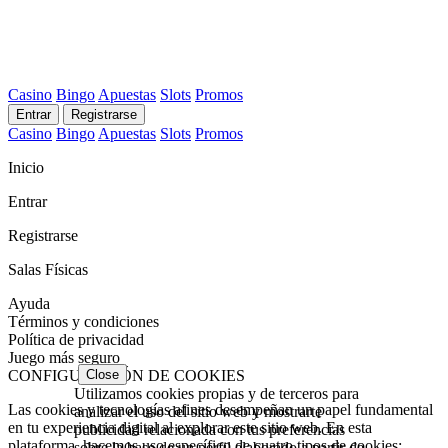
Casino
Bingo
Apuestas
Slots
Promos
Entrar
Registrarse
Casino
Bingo
Apuestas
Slots
Promos
Inicio
Entrar
Registrarse
Salas Físicas
Ayuda
Términos y condiciones
Política de privacidad
Juego más seguro
CONFIGURACIÓN DE COOKIES
Close
Utilizamos cookies propias y de terceros para
Las cookies y tecnologías afines desempeñan un papel fundamental
analizar el uso del sitio web y mostrarte
en tu experiencia digital al explorar este sitio web. En esta
publicidad relacionada con tus preferencias
plataforma, hacemos uso específico de cuatro tipos de cookies:
sobre la base de un perfil elaborado a partir de