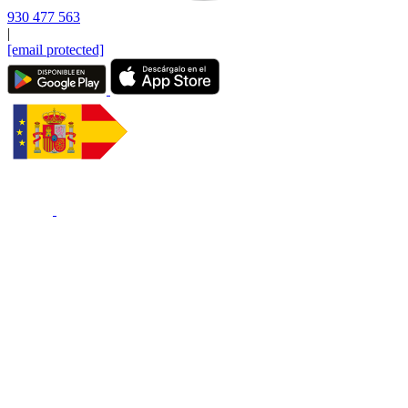
930 477 563
|
[email protected]