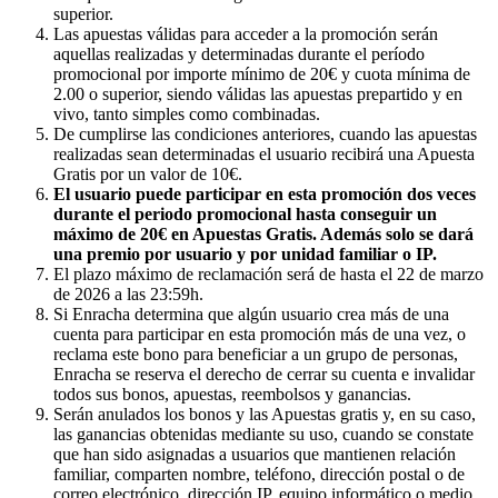
superior.
Las apuestas válidas para acceder a la promoción serán
aquellas realizadas y determinadas durante el período
promocional por importe mínimo de 20€ y cuota mínima de
2.00 o superior, siendo válidas las apuestas prepartido y en
vivo, tanto simples como combinadas.
De cumplirse las condiciones anteriores, cuando las apuestas
realizadas sean determinadas el usuario recibirá una Apuesta
Gratis por un valor de 10€.
El usuario puede participar en esta promoción dos veces
durante el periodo promocional hasta conseguir un
máximo de 20€ en Apuestas Gratis. Además solo se dará
una premio por usuario y por unidad familiar o IP.
El plazo máximo de reclamación será de hasta el 22 de marzo
de 2026 a las 23:59h.
Si Enracha determina que algún usuario crea más de una
cuenta para participar en esta promoción más de una vez, o
reclama este bono para beneficiar a un grupo de personas,
Enracha se reserva el derecho de cerrar su cuenta e invalidar
todos sus bonos, apuestas, reembolsos y ganancias.
Serán anulados los bonos y las Apuestas gratis y, en su caso,
las ganancias obtenidas mediante su uso, cuando se constate
que han sido asignadas a usuarios que mantienen relación
familiar, comparten nombre, teléfono, dirección postal o de
correo electrónico, dirección IP, equipo informático o medio