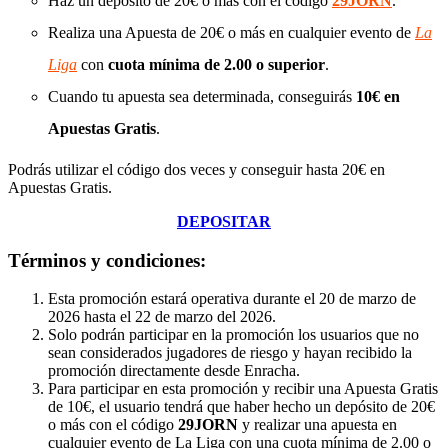
Haz un depósito de 20€ o más con el código
29JORN
.
Realiza una Apuesta de 20€ o más en cualquier evento de
La
Liga
con
cuota mínima de 2.00 o superior
.
Cuando tu apuesta sea determinada, conseguirás
10€ en
Apuestas Gratis
.
Podrás utilizar el código dos veces y conseguir hasta 20€ en
Apuestas Gratis.
DEPOSITAR
Términos y condiciones:
Esta promoción estará operativa durante el 20 de marzo de
2026 hasta el 22 de marzo del 2026.
Solo podrán participar en la promoción los usuarios que no
sean considerados jugadores de riesgo y hayan recibido la
promoción directamente desde Enracha.
Para participar en esta promoción y recibir una Apuesta Gratis
de 10€, el usuario tendrá que haber hecho un depósito de 20€
o más con el código
29JORN
y
realizar una apuesta en
cualquier evento de La Liga con una cuota mínima de 2.00 o