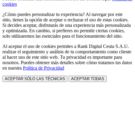
cookies
¿Cómo puedes personalizar tu experiencia? Al navegar por este
sitio, tienes la opción de aceptar o rechazar el uso de estas cookies.
Si decides aceptar, disfrutarás de una experiencia más personalizada
y optimizada. En cambio, si prefieres no permitir ciertas cookies,
solo utilizaremos las esenciales para el funcionamiento del sitio.
Al aceptar el uso de cookies permites a Rank Digital Ceuta S.A.U.
realizar el seguimiento y análisis de tu comportamiento como cliente
al hacer uso de este sitio web. Tu privacidad es importante para
nosotros. Puedes obtener más detalles sobre cómo tratamos tus datos
en nuestra
Política de Privacidad
ACEPTAR SÓLO LAS TÉCNICAS
ACEPTAR TODAS