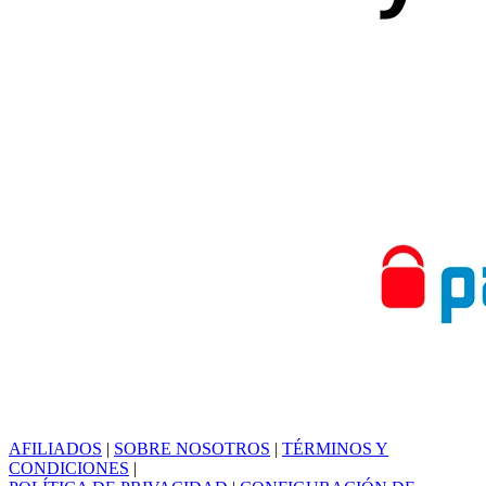
AFILIADOS
|
SOBRE NOSOTROS
|
TÉRMINOS Y
CONDICIONES
|