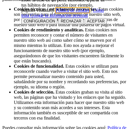
tus hábitos de navegación (por ejemplo,
Cookies técnicas / estrictamente necesarias.
Estas cookies
páginas visitadas).
Política de cookies
|
Cómo
son necesarias para el funcionamiento de nuestro sitio web,
trata Google tu información personal
por ejemplo, para permitirle conectarse a áreas seguras de
CONFIGURACIÓN
RECHAZAR
ACEPTAR
nuestro sitio web o para utilizar una pasarela de pagos virtual.
Cookies de rendimiento y analíticas.
Estas cookies nos
permiten reconocer y contar el número de visitantes en
nuestro sitio web así como saber cómo se mueven por el
mismo mientras lo utilizan. Esto nos ayuda a mejorar el
funcionamiento de nuestro sitio web (por ejemplo,
asegurándonos de que los visitantes encuentren fácilmente lo
que están buscando).
Cookies de funcionalidad.
Estas cookies se utilizan para
reconocerle cuando vuelve a visitar el sitio web. Esto nos
permite personalizar nuestro contenido para usted,
saludándole por su nombre y recordando sus preferencias, por
ejemplo, su idioma o región.
Cookies de selección.
Estas cookies graban su visita al sitio
web, las páginas que ha visitado y los enlaces que ha seguido.
Utilizamos esta información para hacer que nuestro sitio web
y su contenido sean más acordes a sus intereses. Esta
información también es susceptible de ser compartida con
terceros con esa finalidad.
Puedes consultar más información sobre las cookies aquí:
Política de