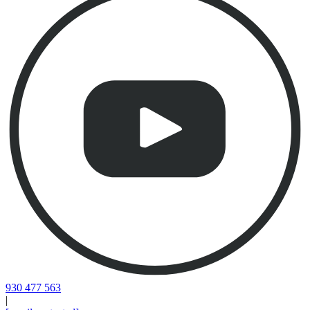
930 477 563
|