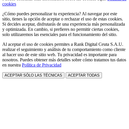
cookies
¿Cómo puedes personalizar tu experiencia? Al navegar por este
sitio, tienes la opción de aceptar o rechazar el uso de estas cookies.
Si decides aceptar, disfrutarás de una experiencia más personalizada
y optimizada. En cambio, si prefieres no permitir ciertas cookies,
solo utilizaremos las esenciales para el funcionamiento del sitio.
Al aceptar el uso de cookies permites a Rank Digital Ceuta S.A.U.
realizar el seguimiento y análisis de tu comportamiento como cliente
al hacer uso de este sitio web. Tu privacidad es importante para
nosotros. Puedes obtener más detalles sobre cómo tratamos tus datos
en nuestra
Política de Privacidad
ACEPTAR SÓLO LAS TÉCNICAS
ACEPTAR TODAS