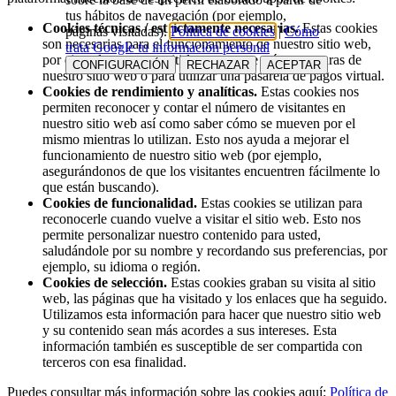
tus hábitos de navegación (por ejemplo,
Cookies técnicas / estrictamente necesarias.
Estas cookies
páginas visitadas).
Política de cookies
|
Cómo
son necesarias para el funcionamiento de nuestro sitio web,
trata Google tu información personal
por ejemplo, para permitirle conectarse a áreas seguras de
CONFIGURACIÓN
RECHAZAR
ACEPTAR
nuestro sitio web o para utilizar una pasarela de pagos virtual.
Cookies de rendimiento y analíticas.
Estas cookies nos
permiten reconocer y contar el número de visitantes en
nuestro sitio web así como saber cómo se mueven por el
mismo mientras lo utilizan. Esto nos ayuda a mejorar el
funcionamiento de nuestro sitio web (por ejemplo,
asegurándonos de que los visitantes encuentren fácilmente lo
que están buscando).
Cookies de funcionalidad.
Estas cookies se utilizan para
reconocerle cuando vuelve a visitar el sitio web. Esto nos
permite personalizar nuestro contenido para usted,
saludándole por su nombre y recordando sus preferencias, por
ejemplo, su idioma o región.
Cookies de selección.
Estas cookies graban su visita al sitio
web, las páginas que ha visitado y los enlaces que ha seguido.
Utilizamos esta información para hacer que nuestro sitio web
y su contenido sean más acordes a sus intereses. Esta
información también es susceptible de ser compartida con
terceros con esa finalidad.
Puedes consultar más información sobre las cookies aquí:
Política de