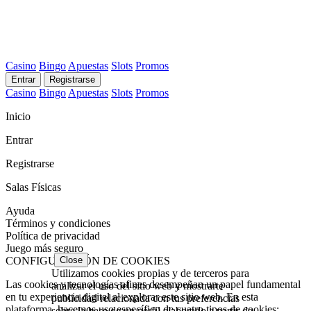
Casino
Bingo
Apuestas
Slots
Promos
Entrar
Registrarse
Casino
Bingo
Apuestas
Slots
Promos
Inicio
Entrar
Registrarse
Salas Físicas
Ayuda
Términos y condiciones
Política de privacidad
Juego más seguro
CONFIGURACIÓN DE COOKIES
Close
Utilizamos cookies propias y de terceros para
Las cookies y tecnologías afines desempeñan un papel fundamental
analizar el uso del sitio web y mostrarte
en tu experiencia digital al explorar este sitio web. En esta
publicidad relacionada con tus preferencias
plataforma, hacemos uso específico de cuatro tipos de cookies:
sobre la base de un perfil elaborado a partir de