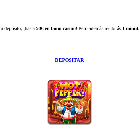
tu depósito, ¡hasta
50€ en bono casino
! Pero además recibirás
1 minut
DEPOSITAR