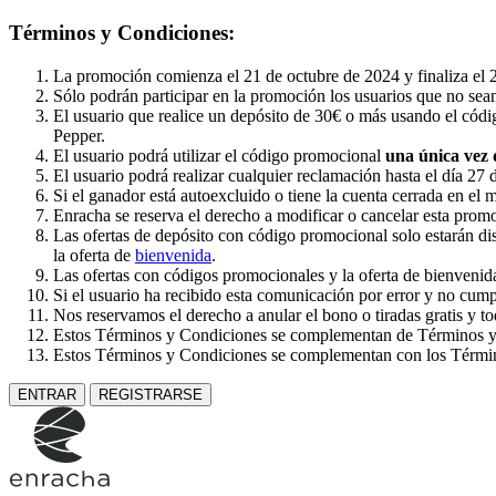
Términos y Condiciones:
La promoción comienza el 21 de octubre de 2024 y finaliza el 
Sólo podrán participar en la promoción los usuarios que no se
El usuario que realice un depósito de 30€ o más usando el cód
Pepper.
El usuario podrá utilizar el código promocional
una única vez 
El usuario podrá realizar cualquier reclamación hasta el día 27 
Si el ganador está autoexcluido o tiene la cuenta cerrada en el
Enracha se reserva el derecho a modificar o cancelar esta promoc
Las ofertas de depósito con código promocional solo estarán dis
la oferta de
bienvenida
.
Las ofertas con códigos promocionales y la oferta de bienveni
Si el usuario ha recibido esta comunicación por error y no cumple
Nos reservamos el derecho a anular el bono o tiradas gratis y t
Estos Términos y Condiciones se complementan de Términos y
Estos Términos y Condiciones se complementan con los Térmi
ENTRAR
REGISTRARSE