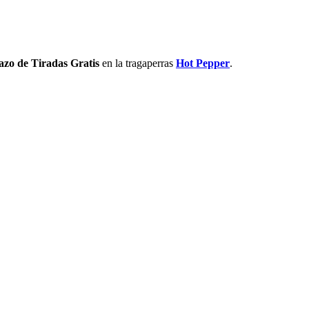
azo de Tiradas Gratis
en la tragaperras
Hot Pepper
.