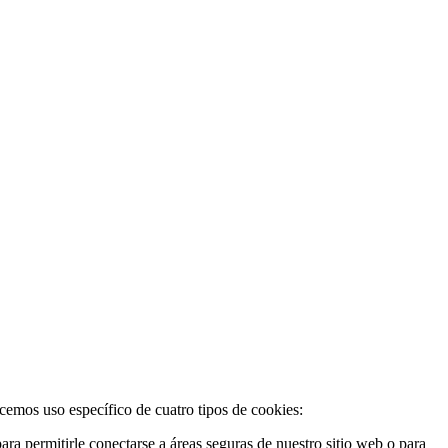
acemos uso específico de cuatro tipos de cookies:
ra permitirle conectarse a áreas seguras de nuestro sitio web o para