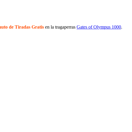
nuto de Tiradas Gratis
en la tragaperras
Gates of Olympus 1000
.