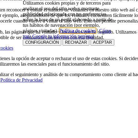
Utilizamos cookies propias y de terceros para
analizar el uso del sitio web y mostrarte
en reconocer y contar el número de visitantes en nuestro sitio web así
publicidad relacionada con tus preferencias
r ejemplo, asegurándonos de que los visitantes encuentren fácilmente l
sobre la base de un perfil elaborado a partir de
nocerle cuando vuelve a visitar el sitio web. Esto nos permite personali
tus hábitos de navegación (por ejemplo,
páginas visitadas).
Política de cookies
|
Cómo
eb, las páginas que ha visitado y los enlaces que ha seguido. Utilizamo
trata Google tu información personal
tible de ser compartida con terceros con esa finalidad.
CONFIGURACIÓN
RECHAZAR
ACEPTAR
cookies
ienes la opción de aceptar o rechazar el uso de estas cookies. Si decide
ilizaremos las esenciales para el funcionamiento del sitio.
lizar el seguimiento y análisis de tu comportamiento como cliente al hac
a
Política de Privacidad