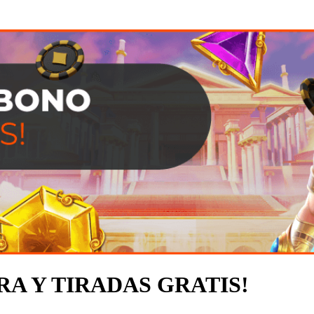
RA Y TIRADAS GRATIS!