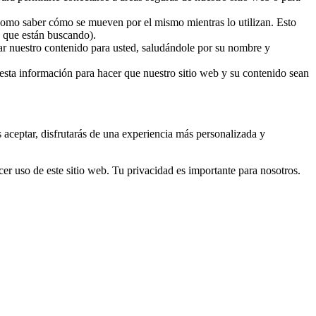
 como saber cómo se mueven por el mismo mientras lo utilizan. Esto
o que están buscando).
zar nuestro contenido para usted, saludándole por su nombre y
s esta información para hacer que nuestro sitio web y su contenido sean
s aceptar, disfrutarás de una experiencia más personalizada y
er uso de este sitio web. Tu privacidad es importante para nosotros.