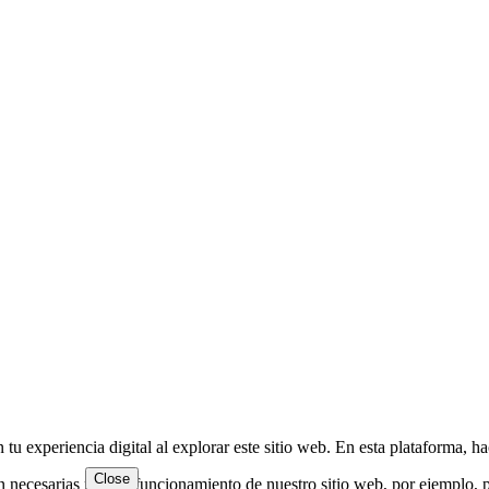
u experiencia digital al explorar este sitio web. En esta plataforma, h
Close
 necesarias para el funcionamiento de nuestro sitio web, por ejemplo, pa