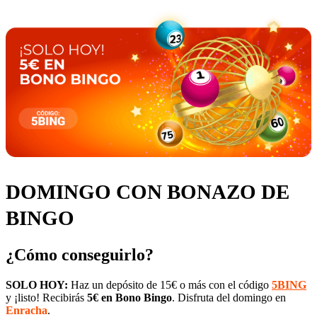
DOMINGO CON BONAZO DE
BINGO
¿Cómo conseguirlo?
SOLO HOY:
Haz un depósito de 15€ o más con el código
5BING
y ¡listo! Recibirás
5€ en Bono Bingo
. Disfruta del domingo en
Enracha
.