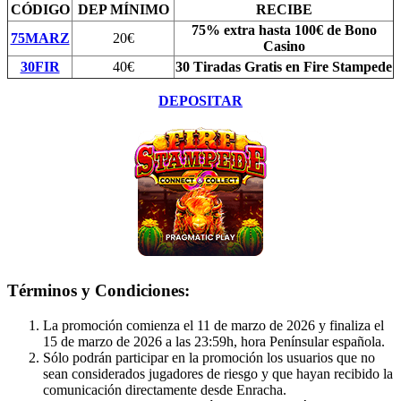
CÓDIGO
DEP MÍNIMO
RECIBE
75% extra hasta 100€ de Bono
75MARZ
20€
Casino
30FIR
40€
30 Tiradas Gratis en Fire Stampede
DEPOSITAR
Términos y Condiciones:
La promoción comienza el 11 de marzo de 2026 y finaliza el
15 de marzo de 2026 a las 23:59h, hora Penínsular española.
Sólo podrán participar en la promoción los usuarios que no
sean considerados jugadores de riesgo y que hayan recibido la
comunicación directamente desde Enracha.