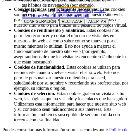
tus hábitos de navegación (por ejemplo,
Cookies técnicas / estrictamente necesarias.
Estas cookies
páginas visitadas).
Política de cookies
|
Cómo
son necesarias para el funcionamiento de nuestro sitio web,
trata Google tu información personal
por ejemplo, para permitirle conectarse a áreas seguras de
CONFIGURACIÓN
RECHAZAR
ACEPTAR
nuestro sitio web o para utilizar una pasarela de pagos virtual.
Cookies de rendimiento y analíticas.
Estas cookies nos
permiten reconocer y contar el número de visitantes en
nuestro sitio web así como saber cómo se mueven por el
mismo mientras lo utilizan. Esto nos ayuda a mejorar el
funcionamiento de nuestro sitio web (por ejemplo,
asegurándonos de que los visitantes encuentren fácilmente lo
que están buscando).
Cookies de funcionalidad.
Estas cookies se utilizan para
reconocerle cuando vuelve a visitar el sitio web. Esto nos
permite personalizar nuestro contenido para usted,
saludándole por su nombre y recordando sus preferencias, por
ejemplo, su idioma o región.
Cookies de selección.
Estas cookies graban su visita al sitio
web, las páginas que ha visitado y los enlaces que ha seguido.
Utilizamos esta información para hacer que nuestro sitio web
y su contenido sean más acordes a sus intereses. Esta
información también es susceptible de ser compartida con
terceros con esa finalidad.
Puedes consultar más información sobre las cookies aquí:
Política de