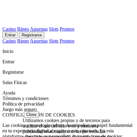
Casino
Bingo
Apuestas
Slots
Promos
Entrar
Registrarse
Casino
Bingo
Apuestas
Slots
Promos
Inicio
Entrar
Registrarse
Salas Físicas
Ayuda
Términos y condiciones
Política de privacidad
Juego más seguro
CONFIGURACIÓN DE COOKIES
Close
Utilizamos cookies propias y de terceros para
Las cookies y tecnologías afines desempeñan un papel fundamental
analizar el uso del sitio web y mostrarte
en tu experiencia digital al explorar este sitio web. En esta
publicidad relacionada con tus preferencias
plataforma, hacemos uso específico de cuatro tipos de cookies:
sobre la base de un perfil elaborado a partir de