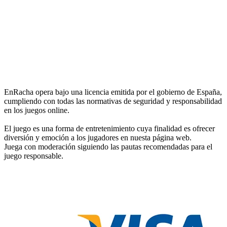
EnRacha opera bajo una licencia emitida por el gobierno de España,
cumpliendo con todas las normativas de seguridad y responsabilidad
en los juegos online.
El juego es una forma de entretenimiento cuya finalidad es ofrecer
diversión y emoción a los jugadores en nuesta página web.
Juega con moderación siguiendo las pautas recomendadas para el
juego responsable.