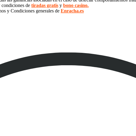
 condiciones de
tiradas gratis
y
bono casino.
nos y Condiciones generales de
Enracha.es