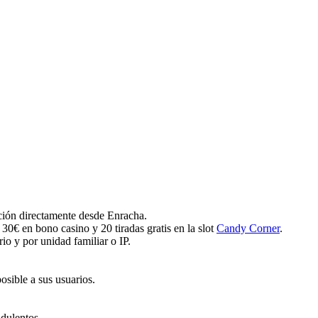
ción directamente desde Enracha.
0€ en bono casino y 20 tiradas gratis en la slot
Candy Corner
.
io y por unidad familiar o IP.
posible a sus usuarios.
udulentos.