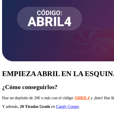
EMPIEZA ABRIL EN LA ESQUIN
¿Cómo conseguirlos?
Haz un depósito de 20€ o más con el código
ABRIL4
y ¡listo! Has l
Y además,
20 Tiradas Gratis
en
Candy Corner
.