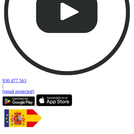
930 477 563
|
[email protected]