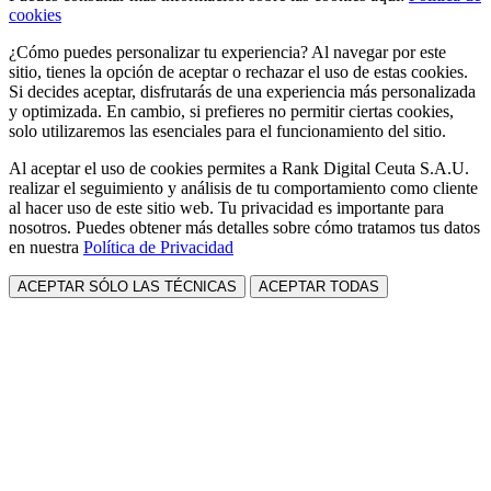
cookies
¿Cómo puedes personalizar tu experiencia? Al navegar por este
sitio, tienes la opción de aceptar o rechazar el uso de estas cookies.
Si decides aceptar, disfrutarás de una experiencia más personalizada
y optimizada. En cambio, si prefieres no permitir ciertas cookies,
solo utilizaremos las esenciales para el funcionamiento del sitio.
Al aceptar el uso de cookies permites a Rank Digital Ceuta S.A.U.
realizar el seguimiento y análisis de tu comportamiento como cliente
al hacer uso de este sitio web. Tu privacidad es importante para
nosotros. Puedes obtener más detalles sobre cómo tratamos tus datos
en nuestra
Política de Privacidad
ACEPTAR SÓLO LAS TÉCNICAS
ACEPTAR TODAS