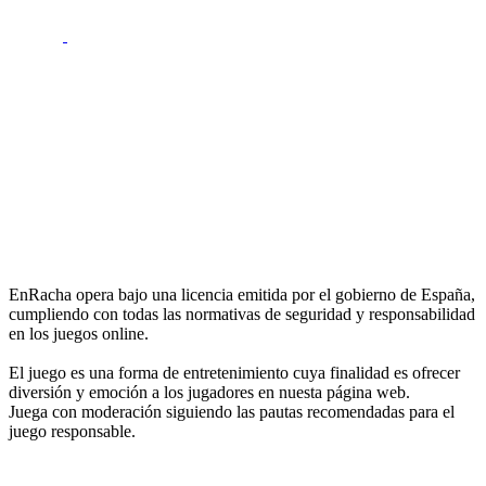
EnRacha opera bajo una licencia emitida por el gobierno de España,
cumpliendo con todas las normativas de seguridad y responsabilidad
en los juegos online.
El juego es una forma de entretenimiento cuya finalidad es ofrecer
diversión y emoción a los jugadores en nuesta página web.
Juega con moderación siguiendo las pautas recomendadas para el
juego responsable.