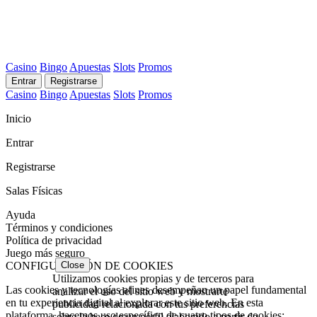
Casino
Bingo
Apuestas
Slots
Promos
Entrar
Registrarse
Casino
Bingo
Apuestas
Slots
Promos
Inicio
Entrar
Registrarse
Salas Físicas
Ayuda
Términos y condiciones
Política de privacidad
Juego más seguro
CONFIGURACIÓN DE COOKIES
Close
Utilizamos cookies propias y de terceros para
Las cookies y tecnologías afines desempeñan un papel fundamental
analizar el uso del sitio web y mostrarte
en tu experiencia digital al explorar este sitio web. En esta
publicidad relacionada con tus preferencias
plataforma, hacemos uso específico de cuatro tipos de cookies:
sobre la base de un perfil elaborado a partir de