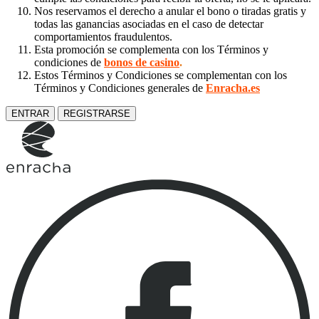
Nos reservamos el derecho a anular el bono o tiradas gratis y
todas las ganancias asociadas en el caso de detectar
comportamientos fraudulentos.
Esta promoción se complementa con los Términos y
condiciones de
bonos de casino
.
Estos Términos y Condiciones se complementan con los
Términos y Condiciones generales de
Enracha.es
ENTRAR
REGISTRARSE