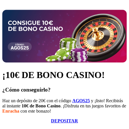
¡10€ DE BONO CASINO!
¿Cómo conseguirlo?
Haz un depósito de 20€ con el código
AGOS25
y ¡listo! Recibirás
al instante
10€ de Bono Casino
. ¡Disfruta en tus juegos favoritos de
Enracha
con este bonazo!
DEPOSITAR