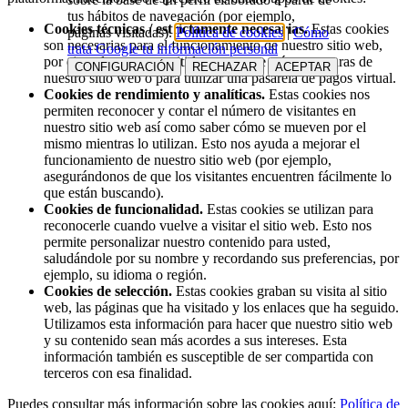
tus hábitos de navegación (por ejemplo,
Cookies técnicas / estrictamente necesarias.
Estas cookies
páginas visitadas).
Política de cookies
|
Cómo
son necesarias para el funcionamiento de nuestro sitio web,
trata Google tu información personal
por ejemplo, para permitirle conectarse a áreas seguras de
CONFIGURACIÓN
RECHAZAR
ACEPTAR
nuestro sitio web o para utilizar una pasarela de pagos virtual.
Cookies de rendimiento y analíticas.
Estas cookies nos
permiten reconocer y contar el número de visitantes en
nuestro sitio web así como saber cómo se mueven por el
mismo mientras lo utilizan. Esto nos ayuda a mejorar el
funcionamiento de nuestro sitio web (por ejemplo,
asegurándonos de que los visitantes encuentren fácilmente lo
que están buscando).
Cookies de funcionalidad.
Estas cookies se utilizan para
reconocerle cuando vuelve a visitar el sitio web. Esto nos
permite personalizar nuestro contenido para usted,
saludándole por su nombre y recordando sus preferencias, por
ejemplo, su idioma o región.
Cookies de selección.
Estas cookies graban su visita al sitio
web, las páginas que ha visitado y los enlaces que ha seguido.
Utilizamos esta información para hacer que nuestro sitio web
y su contenido sean más acordes a sus intereses. Esta
información también es susceptible de ser compartida con
terceros con esa finalidad.
Puedes consultar más información sobre las cookies aquí:
Política de