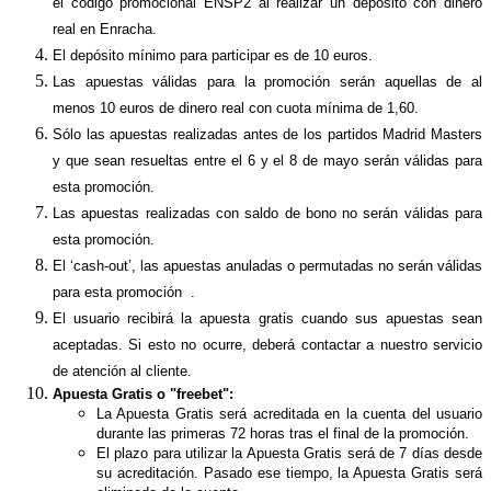
el código promocional ENSP2 al realizar un depósito con dinero
real en Enracha.
El depósito mínimo para participar es de 10 euros.
Las apuestas válidas para la promoción serán aquellas de al
menos 10 euros de dinero real con cuota mínima de 1,60.
Sólo las apuestas realizadas antes de los partidos Madrid Masters
y que sean resueltas entre el 6 y el 8 de mayo serán válidas para
esta promoción.
Las apuestas realizadas con saldo de bono no serán válidas para
esta promoción.
El ‘cash-out’, las apuestas anuladas o permutadas no serán válidas
para esta promoción .
El usuario recibirá la apuesta gratis cuando sus apuestas sean
aceptadas. Si esto no ocurre, deberá contactar a nuestro servicio
de atención al cliente.
Apuesta Gratis o "freebet":
La Apuesta Gratis será acreditada en la cuenta del usuario
durante las primeras 72 horas tras el final de la promoción.
El plazo para utilizar la Apuesta Gratis será de 7 días desde
su acreditación. Pasado ese tiempo, la Apuesta Gratis será