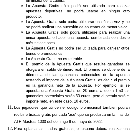
eliminada de la cuenta.
La Apuesta Gratis sólo podrá ser utilizada para realizar
apuestas deportivas, no podrá usarse en ningún otro
producto.
La Apuesta Gratis sólo podrá utilizarse una única vez y no
se podrá realizar una sucesión de apuestas de menor valor.
La Apuesta Gratis sólo podrá utilizarse para realizar una
única apuesta o hacer una apuesta combinada con dos o
más selecciones.
La Apuesta Gratis no podrá ser utilizada para canjear otros
bonos o promociones.
La Apuesta Gratis no es retirable.
El premio de la Apuesta Gratis que resulte ganadora se
otorgará en saldo de dinero real. El premio se obtiene de la
diferencia de las ganancias potenciales de la apuesta
restando el importe de la Apuesta Gratis, es decir, el premio
es la ganancia neta de la apuesta. Por ejemplo, si se
apuesta una Apuesta Gratis de 20 euros a cuota 1,50 las
ganancias potenciales serán 30 euros, pero el premio será el
importe neto, en este caso, 10 euros.
Los jugadores que utilicen el código promocional también podrán
recibir 5 tiradas gratis por cada ‘ace’ que se produzca en la final del
ATP Masters 1000 del domingo 8 de mayo de 2022.
Para optar a las tiradas gratuitas, el usuario deberá realizar una