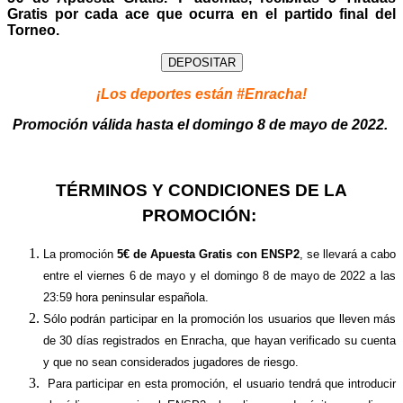
Gratis por cada ace que ocurra en el partido final del
Torneo.
DEPOSITAR
¡Los deportes están #Enracha!
Promoción válida hasta el domingo 8 de mayo de 2022.
TÉRMINOS Y CONDICIONES DE LA
PROMOCIÓN:
La promoción
5€ de Apuesta Gratis con ENSP2
, se llevará a cabo
entre el viernes 6 de mayo y el domingo 8 de mayo de 2022 a las
23:59 hora peninsular española.
Sólo podrán participar en la promoción los usuarios que lleven más
de 30 días registrados en Enracha, que hayan verificado su cuenta
y que no sean considerados jugadores de riesgo.
Para participar en esta promoción, el usuario tendrá que introducir