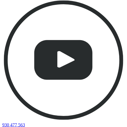
930 477 563