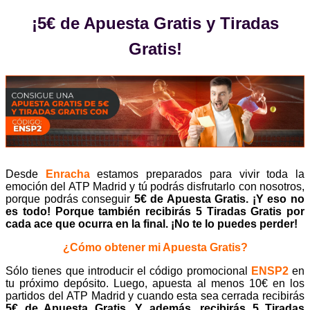
¡5€ de Apuesta Gratis y Tiradas
Gratis!
Desde
Enracha
estamos preparados para vivir toda la
emoción del ATP Madrid y tú podrás disfrutarlo con nosotros,
porque podrás conseguir
5€ de Apuesta Gratis. ¡Y eso no
es todo! Porque también recibirás 5 Tiradas Gratis por
cada ace que ocurra en la final. ¡No te lo puedes perder!
¿Cómo obtener mi Apuesta Gratis?
Sólo tienes que introducir el código promocional
ENSP2
en
tu próximo depósito. Luego, apuesta al menos 10€ en los
partidos del
ATP Madrid
y cuando esta sea cerrada recibirás
5€ de Apuesta Gratis. Y además, recibirás 5 Tiradas