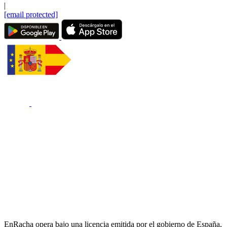
|
[email protected]
EnRacha opera bajo una licencia emitida por el gobierno de España,