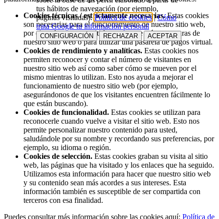
tus hábitos de navegación (por ejemplo,
Cookies técnicas / estrictamente necesarias.
Estas cookies
páginas visitadas).
Política de cookies
|
Cómo
son necesarias para el funcionamiento de nuestro sitio web,
trata Google tu información personal
por ejemplo, para permitirle conectarse a áreas seguras de
CONFIGURACIÓN
RECHAZAR
ACEPTAR
nuestro sitio web o para utilizar una pasarela de pagos virtual.
Cookies de rendimiento y analíticas.
Estas cookies nos
permiten reconocer y contar el número de visitantes en
nuestro sitio web así como saber cómo se mueven por el
mismo mientras lo utilizan. Esto nos ayuda a mejorar el
funcionamiento de nuestro sitio web (por ejemplo,
asegurándonos de que los visitantes encuentren fácilmente lo
que están buscando).
Cookies de funcionalidad.
Estas cookies se utilizan para
reconocerle cuando vuelve a visitar el sitio web. Esto nos
permite personalizar nuestro contenido para usted,
saludándole por su nombre y recordando sus preferencias, por
ejemplo, su idioma o región.
Cookies de selección.
Estas cookies graban su visita al sitio
web, las páginas que ha visitado y los enlaces que ha seguido.
Utilizamos esta información para hacer que nuestro sitio web
y su contenido sean más acordes a sus intereses. Esta
información también es susceptible de ser compartida con
terceros con esa finalidad.
Puedes consultar más información sobre las cookies aquí:
Política de