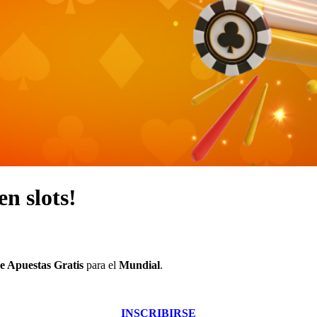
n slots!
e Apuestas Gratis
para el
Mundial
.
INSCRIBIRSE