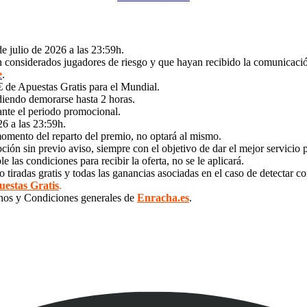
e julio de 2026 a las 23:59h.
an considerados jugadores de riesgo y que hayan recibido la comunicaci
e
.
5€ de Apuestas Gratis para el Mundial.
diendo demorarse hasta 2 horas.
ante el periodo promocional.
26 a las 23:59h.
 momento del reparto del premio, no optará al mismo.
ión sin previo aviso, siempre con el objetivo de dar el mejor servicio 
 las condiciones para recibir la oferta, no se le aplicará.
o tiradas gratis y todas las ganancias asociadas en el caso de detectar 
estas Gratis
.
nos y Condiciones generales de
Enracha.es
.