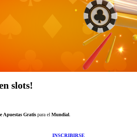
n slots!
e Apuestas Gratis
para el
Mundial
.
INSCRIBIRSE