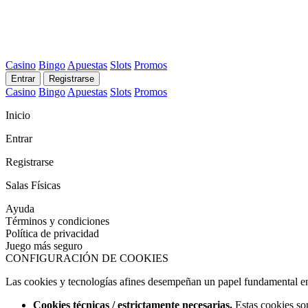
Casino
Bingo
Apuestas
Slots
Promos
Entrar
Registrarse
Casino
Bingo
Apuestas
Slots
Promos
Inicio
Entrar
Registrarse
Salas Físicas
Ayuda
Términos y condiciones
Política de privacidad
Juego más seguro
CONFIGURACIÓN DE COOKIES
Las cookies y tecnologías afines desempeñan un papel fundamental en t
Cookies técnicas / estrictamente necesarias.
Estas cookies son