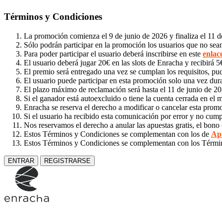
Términos y Condiciones
La promoción comienza el 9 de junio de 2026 y finaliza el 11 d
Sólo podrán participar en la promoción los usuarios que no se
Para poder participar el usuario deberá inscribirse en este
enlac
El usuario deberá jugar 20€ en las slots de Enracha y recibirá 
El premio será entregado una vez se cumplan los requisitos, pu
El usuario puede participar en esta promoción solo una vez dur
El plazo máximo de reclamación será hasta el 11 de junio de 20
Si el ganador está autoexcluido o tiene la cuenta cerrada en el
Enracha se reserva el derecho a modificar o cancelar esta promoc
Si el usuario ha recibido esta comunicación por error y no cumple
Nos reservamos el derecho a anular las apuestas gratis, el bono 
Estos Términos y Condiciones se complementan con los de
Apu
Estos Términos y Condiciones se complementan con los Térmi
ENTRAR
REGISTRARSE