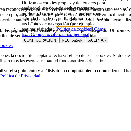
Utilizamos cookies propias y de terceros para
analizar el uso del sitio web y mostrarte
en reconocer y contar el número de visitantes en nuestro sitio web así
publicidad relacionada con tus preferencias
r ejemplo, asegurándonos de que los visitantes encuentren fácilmente l
sobre la base de un perfil elaborado a partir de
nocerle cuando vuelve a visitar el sitio web. Esto nos permite personali
tus hábitos de navegación (por ejemplo,
páginas visitadas).
Política de cookies
|
Cómo
eb, las páginas que ha visitado y los enlaces que ha seguido. Utilizamo
trata Google tu información personal
tible de ser compartida con terceros con esa finalidad.
CONFIGURACIÓN
RECHAZAR
ACEPTAR
cookies
ienes la opción de aceptar o rechazar el uso de estas cookies. Si decide
ilizaremos las esenciales para el funcionamiento del sitio.
lizar el seguimiento y análisis de tu comportamiento como cliente al hac
a
Política de Privacidad