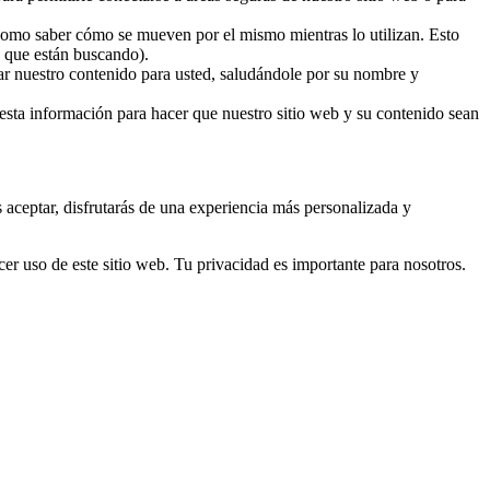
 como saber cómo se mueven por el mismo mientras lo utilizan. Esto
o que están buscando).
zar nuestro contenido para usted, saludándole por su nombre y
s esta información para hacer que nuestro sitio web y su contenido sean
s aceptar, disfrutarás de una experiencia más personalizada y
er uso de este sitio web. Tu privacidad es importante para nosotros.