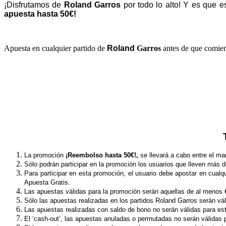
¡Disfrutamos de
Roland Garros
por todo lo alto! Y es que e
apuesta
hasta 50€!
Apuesta en cualquier partido de
Roland
Garros
antes de que comienc
La promoción
¡Reembolso hasta 50€!,
se llevará a cabo entre el ma
Sólo podrán participar en la promoción los usuarios que lleven más 
Para participar en esta promoción, el usuario debe apostar en cualq
Apuesta Gratis.
Las apuestas válidas para la promoción serán aquellas de al menos 
Sólo las apuestas realizadas en los partidos Roland Garros serán vá
Las apuestas realizadas con saldo de bono no serán válidas para es
El ‘cash-out’, las apuestas anuladas o permutadas no serán válidas