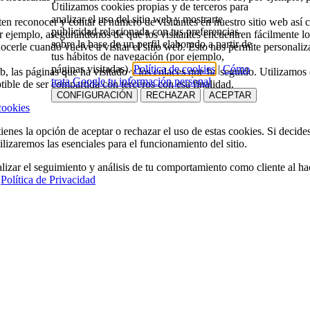
Utilizamos cookies propias y de terceros para
analizar el uso del sitio web y mostrarte
en reconocer y contar el número de visitantes en nuestro sitio web así
publicidad relacionada con tus preferencias
r ejemplo, asegurándonos de que los visitantes encuentren fácilmente l
sobre la base de un perfil elaborado a partir de
nocerle cuando vuelve a visitar el sitio web. Esto nos permite personali
tus hábitos de navegación (por ejemplo,
páginas visitadas).
Política de cookies
|
Cómo
eb, las páginas que ha visitado y los enlaces que ha seguido. Utilizamo
trata Google tu información personal
tible de ser compartida con terceros con esa finalidad.
CONFIGURACIÓN
RECHAZAR
ACEPTAR
cookies
ienes la opción de aceptar o rechazar el uso de estas cookies. Si decide
ilizaremos las esenciales para el funcionamiento del sitio.
lizar el seguimiento y análisis de tu comportamiento como cliente al hac
a
Política de Privacidad