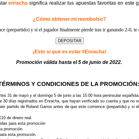
star
enracha
significa realizar tus apuestas favoritas en est
¿Cómo obtener mi reembolso?
e (prepartido) y si el jugador finalmente pierde tras ir ganando 2-0, t
DEPOSITAR
¡Esto si que es estar #Enracha!
Promoción válida hasta el 5 de junio de 2022.
TÉRMINOS Y CONDICIONES DE LA PROMOCIÓN
rtes 31 de mayo y el domingo 5 de junio a las 15:00 hora peninsular española
de 30 días registrados en Enracha, que hayan verificado su cuenta y que no 
uier partido de Roland Garros antes de que este comience (prepartido) y si e
€10 de dinero real.
lidas para esta promoción
ta promoción.
 para esta promoción.