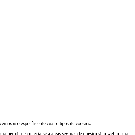
acemos uso específico de cuatro tipos de cookies:
ra permitirle conectarse a áreas seguras de nuestro sitio web o para