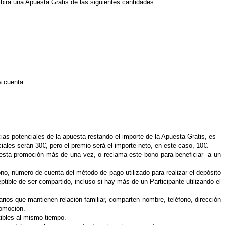
ibirá una Apuesta Gratis de las siguientes cantidades:
la cuenta.
cias potenciales de la apuesta restando el importe de la Apuesta Gratis, es
iales serán 30€, pero el premio será el importe neto, en este caso, 10€.
n esta promoción más de una vez, o reclama este bono para beneficiar a un
fono, número de cuenta del método de pago utilizado para realizar el depósito
ptible de ser compartido, incluso si hay más de un Participante utilizando el
ios que mantienen relación familiar, comparten nombre, teléfono, dirección
romoción.
ibles al mismo tiempo.