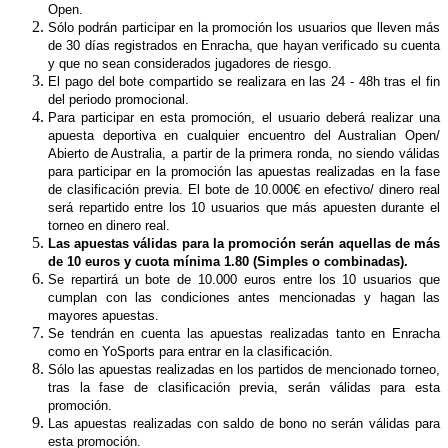
Open.
Sólo podrán participar en la promoción los usuarios que lleven más
de 30 días registrados en Enracha, que hayan verificado su cuenta
y que no sean considerados jugadores de riesgo.
El pago del bote compartido se realizara en las 24 - 48h tras el fin
del periodo promocional.
Para participar en esta promoción, el usuario deberá realizar una
apuesta deportiva en cualquier encuentro del Australian Open/
Abierto de Australia, a partir de la primera ronda, no siendo válidas
para participar en la promoción las apuestas realizadas en la fase
de clasificación previa. El bote de 10.000€ en efectivo/ dinero real
será repartido entre los 10 usuarios que más apuesten durante el
torneo en dinero real.
Las apuestas válidas para la promoción serán aquellas de más
de 10 euros y cuota mínima 1.80 (Simples o combinadas).
Se repartirá un bote de 10.000 euros entre los 10 usuarios que
cumplan con las condiciones antes mencionadas y hagan las
mayores apuestas.
Se tendrán en cuenta las apuestas realizadas tanto en Enracha
como en YoSports para entrar en la clasificación.
Sólo las apuestas realizadas en los partidos de mencionado torneo,
tras la fase de clasificación previa, serán válidas para esta
promoción.
Las apuestas realizadas con saldo de bono no serán válidas para
esta promoción.