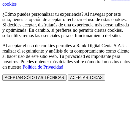
cookies
¿Cómo puedes personalizar tu experiencia? Al navegar por este
sitio, tienes la opción de aceptar o rechazar el uso de estas cookies.
Si decides aceptar, disfrutarás de una experiencia más personalizada
y optimizada. En cambio, si prefieres no permitir ciertas cookies,
solo utilizaremos las esenciales para el funcionamiento del sitio.
Al aceptar el uso de cookies permites a Rank Digital Ceuta S.A.U.
realizar el seguimiento y análisis de tu comportamiento como cliente
al hacer uso de este sitio web. Tu privacidad es importante para
nosotros. Puedes obtener más detalles sobre cómo tratamos tus datos
en nuestra
Política de Privacidad
ACEPTAR SÓLO LAS TÉCNICAS
ACEPTAR TODAS