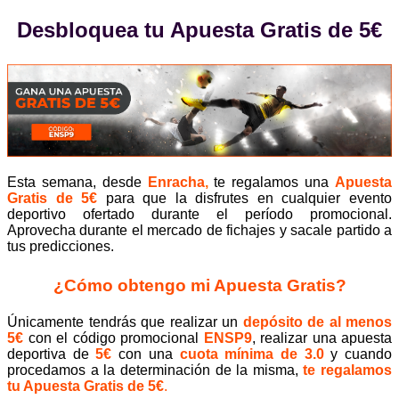
Desbloquea tu Apuesta Gratis de 5€
Esta semana, desde
Enracha
,
te regalamos una
Apuesta
Gratis de 5€
para que la disfrutes en cualquier evento
deportivo ofertado durante el período promocional.
Aprovecha durante el mercado de fichajes y sacale partido a
tus predicciones.
¿Cómo obtengo mi Apuesta Gratis?
Únicamente tendrás que realizar un
depósito de al menos
5€
con el código promocional
ENSP9
,
realizar una apuesta
deportiva de
5€
con una
cuota mínima de 3.0
y cuando
procedamos a la determinación de la misma,
te regalamos
tu Apuesta Gratis de 5€
.