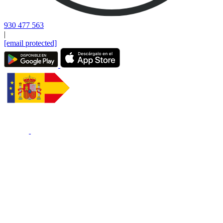
930 477 563
|
[email protected]