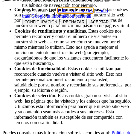
tus hábitos de navegación (por ejemplo,
Cookies técnicas / estrictamente necesarias.
Estas cookies
páginas visitadas).
Política de cookies
|
Cómo
son necesarias para el funcionamiento de nuestro sitio web,
trata Google tu información personal
por ejemplo, para permitirle conectarse a áreas seguras de
CONFIGURACIÓN
RECHAZAR
ACEPTAR
nuestro sitio web o para utilizar una pasarela de pagos virtual.
Cookies de rendimiento y analíticas.
Estas cookies nos
permiten reconocer y contar el número de visitantes en
nuestro sitio web así como saber cómo se mueven por el
mismo mientras lo utilizan. Esto nos ayuda a mejorar el
funcionamiento de nuestro sitio web (por ejemplo,
asegurándonos de que los visitantes encuentren fácilmente lo
que están buscando).
Cookies de funcionalidad.
Estas cookies se utilizan para
reconocerle cuando vuelve a visitar el sitio web. Esto nos
permite personalizar nuestro contenido para usted,
saludándole por su nombre y recordando sus preferencias, por
ejemplo, su idioma o región.
Cookies de selección.
Estas cookies graban su visita al sitio
web, las páginas que ha visitado y los enlaces que ha seguido.
Utilizamos esta información para hacer que nuestro sitio web
y su contenido sean más acordes a sus intereses. Esta
información también es susceptible de ser compartida con
terceros con esa finalidad.
Puedes consultar más información sobre las cookies aquí:
Política de