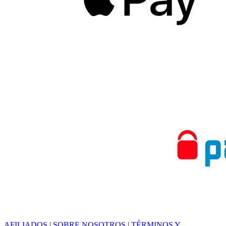
AFILIADOS
|
SOBRE NOSOTROS
|
TÉRMINOS Y