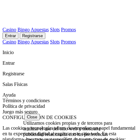
Casino
Bingo
Apuestas
Slots
Promos
Entrar
Registrarse
Casino
Bingo
Apuestas
Slots
Promos
Inicio
Entrar
Registrarse
Salas Físicas
Ayuda
Términos y condiciones
Política de privacidad
Juego más seguro
CONFIGURACIÓN DE COOKIES
Close
Utilizamos cookies propias y de terceros para
Las cookies y tecnologías afines desempeñan un papel fundamental
analizar el uso del sitio web y mostrarte
en tu experiencia digital al explorar este sitio web. En esta
publicidad relacionada con tus preferencias
plataforma, hacemos uso específico de cuatro tipos de cookies:
sobre la base de un perfil elaborado a partir de