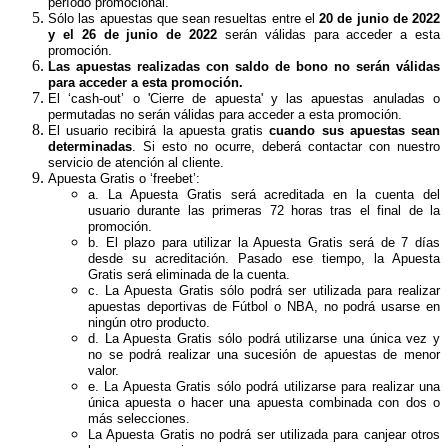
período promocional.
Sólo las apuestas que sean resueltas entre el
20 de junio de 2022
y el 26 de junio de 2022
serán válidas para acceder a esta
promoción.
Las apuestas realizadas con saldo de bono no serán válidas
para acceder a esta promoción.
El ‘cash-out’ o 'Cierre de apuesta' y las apuestas anuladas o
permutadas no serán válidas para acceder a esta promoción.
El usuario recibirá la apuesta gratis
cuando sus apuestas sean
determinadas
. Si esto no ocurre, deberá contactar con nuestro
servicio de atención al cliente.
Apuesta Gratis o ‘freebet’:
a. La Apuesta Gratis será acreditada en la cuenta del
usuario durante las primeras 72 horas tras el final de la
promoción.
b. El plazo para utilizar la Apuesta Gratis será de 7 días
desde su acreditación. Pasado ese tiempo, la Apuesta
Gratis será eliminada de la cuenta.
c. La Apuesta Gratis sólo podrá ser utilizada para realizar
apuestas deportivas de Fútbol o NBA, no podrá usarse en
ningún otro producto.
d. La Apuesta Gratis sólo podrá utilizarse una única vez y
no se podrá realizar una sucesión de apuestas de menor
valor.
e. La Apuesta Gratis sólo podrá utilizarse para realizar una
única apuesta o hacer una apuesta combinada con dos o
más selecciones.
La Apuesta Gratis no podrá ser utilizada para canjear otros