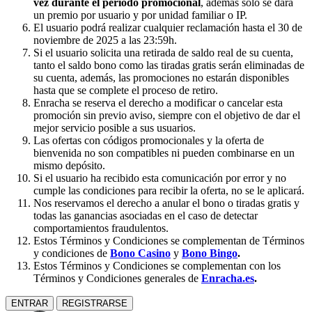
vez durante el periodo promocional
, además solo se dará
un premio por usuario y por unidad familiar o IP.
El usuario podrá realizar cualquier reclamación hasta el 30 de
noviembre de 2025 a las 23:59h.
Si el usuario solicita una retirada de saldo real de su cuenta,
tanto el saldo bono como las tiradas gratis serán eliminadas de
su cuenta, además, las promociones no estarán disponibles
hasta que se complete el proceso de retiro.
Enracha se reserva el derecho a modificar o cancelar esta
promoción sin previo aviso, siempre con el objetivo de dar el
mejor servicio posible a sus usuarios.
Las ofertas con códigos promocionales y la oferta de
bienvenida no son compatibles ni pueden combinarse en un
mismo depósito.
Si el usuario ha recibido esta comunicación por error y no
cumple las condiciones para recibir la oferta, no se le aplicará.
Nos reservamos el derecho a anular el bono o tiradas gratis y
todas las ganancias asociadas en el caso de detectar
comportamientos fraudulentos.
Estos Términos y Condiciones se complementan de Términos
y condiciones de
Bono Casino
y
Bono Bingo
.
Estos Términos y Condiciones se complementan con los
Términos y Condiciones generales de
Enracha.es
.
ENTRAR
REGISTRARSE