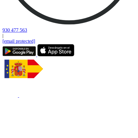
930 477 563
|
[email protected]