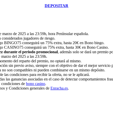
DEPOSITAR
e marzo de 2025 a las 23:59h, hora Penínsular española.
n considerados jugadores de riesgo.
ódigo BINGO75
conseguirá un 75% extra, hasta 20€ en Bono bingo.
ódigo CASINO75 conseguirá un 75% extra, hasta 30€ en Bono Casino.
ez durante el periodo promocional
, además solo se dará un premio por
e marzo del 2025 a las 23:59h.
 momento del reparto del premio, no optará al mismo.
ión sin previo aviso, siempre con el objetivo de dar el mejor servicio 
da no son compatibles ni pueden combinarse en un mismo depósito.
 las condiciones para recibir la oferta, no se le aplicará.
odas las ganancias asociadas en el caso de detectar comportamientos fra
 condiciones de
bono casino
.
nos y Condiciones generales de
Enracha.es
.