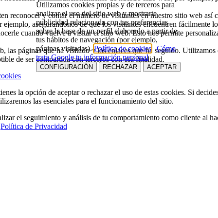
Utilizamos cookies propias y de terceros para
analizar el uso del sitio web y mostrarte
en reconocer y contar el número de visitantes en nuestro sitio web así
publicidad relacionada con tus preferencias
r ejemplo, asegurándonos de que los visitantes encuentren fácilmente l
sobre la base de un perfil elaborado a partir de
nocerle cuando vuelve a visitar el sitio web. Esto nos permite personali
tus hábitos de navegación (por ejemplo,
páginas visitadas).
Política de cookies
|
Cómo
eb, las páginas que ha visitado y los enlaces que ha seguido. Utilizamo
trata Google tu información personal
tible de ser compartida con terceros con esa finalidad.
CONFIGURACIÓN
RECHAZAR
ACEPTAR
cookies
ienes la opción de aceptar o rechazar el uso de estas cookies. Si decide
ilizaremos las esenciales para el funcionamiento del sitio.
lizar el seguimiento y análisis de tu comportamiento como cliente al hac
a
Política de Privacidad