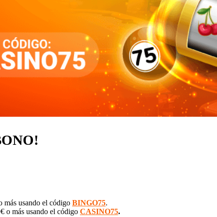
BONO!
 o más usando el código
BINGO75
.
0€ o más usando el código
CASINO75
.