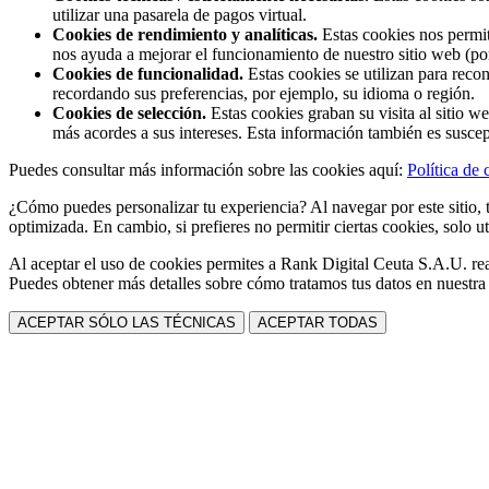
utilizar una pasarela de pagos virtual.
Cookies de rendimiento y analíticas.
Estas cookies nos permit
nos ayuda a mejorar el funcionamiento de nuestro sitio web (po
Cookies de funcionalidad.
Estas cookies se utilizan para reco
recordando sus preferencias, por ejemplo, su idioma o región.
Cookies de selección.
Estas cookies graban su visita al sitio w
más acordes a sus intereses. Esta información también es suscep
Puedes consultar más información sobre las cookies aquí:
Política de 
¿Cómo puedes personalizar tu experiencia? Al navegar por este sitio, t
optimizada. En cambio, si prefieres no permitir ciertas cookies, solo ut
Al aceptar el uso de cookies permites a Rank Digital Ceuta S.A.U. rea
Puedes obtener más detalles sobre cómo tratamos tus datos en nuestr
ACEPTAR SÓLO LAS TÉCNICAS
ACEPTAR TODAS