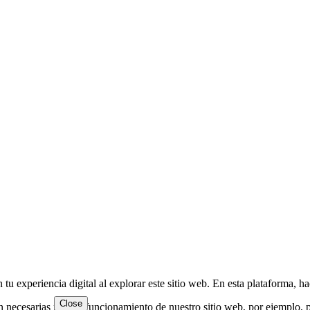
u experiencia digital al explorar este sitio web. En esta plataforma, h
Close
 necesarias para el funcionamiento de nuestro sitio web, por ejemplo, pa