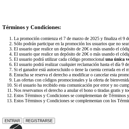
Términos y Condiciones:
La promoción comienza el 7 de marzo de 2025 y finaliza el 9 d
Sólo podrán participar en la promoción los usuarios que no sea
El usuario que realice un depósito de 20€ o más usando el c
El usuario que realice un depósito de 20€ o más usando el c
El usuario podrá utilizar cada código promocional
una única v
El usuario podrá realizar cualquier reclamación hasta el día 9 d
Si el ganador está autoexcluido o tiene la cuenta cerrada en el
Enracha se reserva el derecho a modificar o cancelar esta promoc
Las ofertas con códigos promocionales y la oferta de bienveni
Si el usuario ha recibido esta comunicación por error y no cumple
Nos reservamos el derecho a anular el bono o tiradas gratis y t
Estos Términos y Condiciones se complementan de Términos y
Estos Términos y Condiciones se complementan con los Térmi
ENTRAR
REGISTRARSE