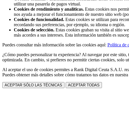
utilizar una pasarela de pagos virtual.
Cookies de rendimiento y analíticas.
Estas cookies nos permit
nos ayuda a mejorar el funcionamiento de nuestro sitio web (po
Cookies de funcionalidad.
Estas cookies se utilizan para reco
recordando sus preferencias, por ejemplo, su idioma o región.
Cookies de selección.
Estas cookies graban su visita al sitio w
más acordes a sus intereses. Esta información también es suscep
Puedes consultar más información sobre las cookies aquí:
Política de 
¿Cómo puedes personalizar tu experiencia? Al navegar por este sitio, t
optimizada. En cambio, si prefieres no permitir ciertas cookies, solo ut
Al aceptar el uso de cookies permites a Rank Digital Ceuta S.A.U. rea
Puedes obtener más detalles sobre cómo tratamos tus datos en nuestr
ACEPTAR SÓLO LAS TÉCNICAS
ACEPTAR TODAS