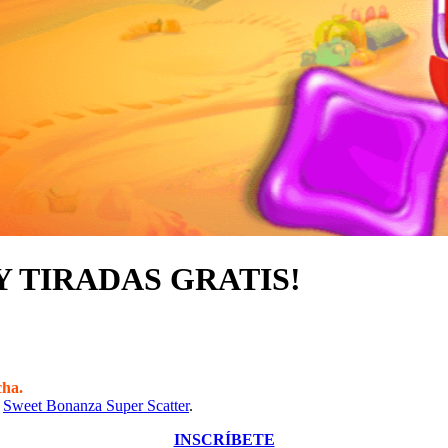
Y TIRADAS GRATIS!
ha.
n
Sweet Bonanza Super Scatter
.
INSCRÍBETE