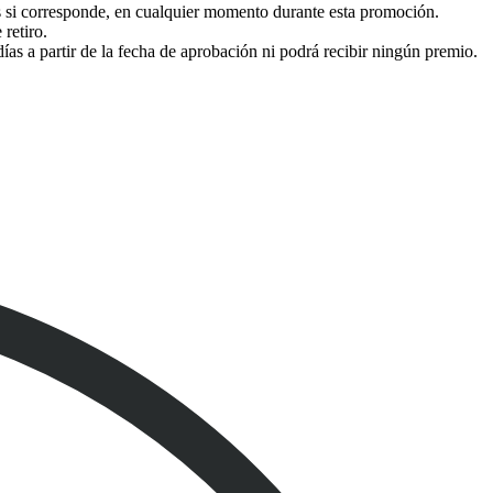
ias si corresponde, en cualquier momento durante esta promoción.
 retiro.
ías a partir de la fecha de aprobación ni podrá recibir ningún premio.