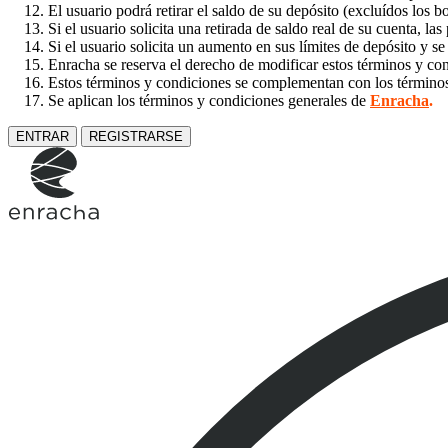
El usuario podrá retirar el saldo de su depósito (excluídos los
Si el usuario solicita una retirada de saldo real de su cuenta, l
Si el usuario solicita un aumento en sus límites de depósito y s
Enracha se reserva el derecho de modificar estos términos y c
Estos términos y condiciones se complementan con los término
Se aplican los términos y condiciones generales de
Enracha
.
ENTRAR
REGISTRARSE