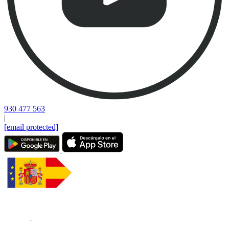
930 477 563
|
[email protected]