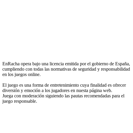
EnRacha opera bajo una licencia emitida por el gobierno de España,
cumpliendo con todas las normativas de seguridad y responsabilidad
en los juegos online.
El juego es una forma de entretenimiento cuya finalidad es ofrecer
diversión y emoción a los jugadores en nuesta página web.
Juega con moderación siguiendo las pautas recomendadas para el
juego responsable.