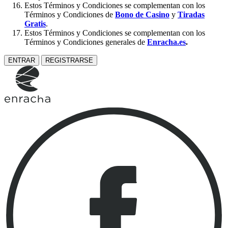
Estos Términos y Condiciones se complementan con los
Términos y Condiciones de
Bono de Casino
y
Tiradas
Gratis
.
Estos Términos y Condiciones se complementan con los
Términos y Condiciones generales de
Enracha.es
.
ENTRAR
REGISTRARSE