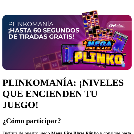
PLINKOMANÍA: ¡NIVELES
QUE ENCIENDEN TU
JUEGO!
¿Cómo participar?
Disfruta de nuestro juego
Mega Fire Blaze Plinko
y consigue hasta