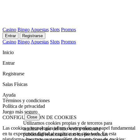
Casino
Bingo
Apuestas
Slots
Promos
Entrar
Registrarse
Casino
Bingo
Apuestas
Slots
Promos
Inicio
Entrar
Registrarse
Salas Físicas
Ayuda
Términos y condiciones
Política de privacidad
Juego más seguro
CONFIGURACIÓN DE COOKIES
Close
Utilizamos cookies propias y de terceros para
Las cookies y tecnologías afines desempeñan un papel fundamental
analizar el uso del sitio web y mostrarte
en tu experiencia digital al explorar este sitio web. En esta
publicidad relacionada con tus preferencias
plataforma, hacemos uso específico de cuatro tipos de cookies:
sobre la base de un perfil elaborado a partir de