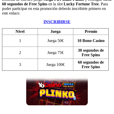
60 segundos de Free Spins
en la slot
Lucky Fortune Tree
. Para
poder participar en esta promoción deberás inscribirte primero en
este enlace.
INSCRIBIRSE
Nivel
Juega
Premio
1
Juega 50€
10 Bono Casino
30 segundos de
2
Juega 75€
Free Spins
60 segundos de
3
Juega 100€
Free Spins