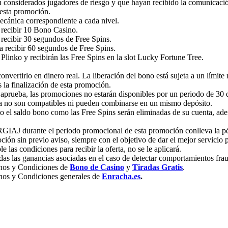
an considerados jugadores de riesgo y que hayan recibido la comunicaci
 esta promoción.
mecánica correspondiente a cada nivel.
 recibir 10 Bono Casino.
recibir 30 segundos de Free Spins.
a recibir 60 segundos de Free Spins.
 Plinko y recibirán las Free Spins en la slot Lucky Fortune Tree.
nvertirlo en dinero real. La liberación del bono está sujeta a un límit
 la finalización de esta promoción.
e aprueba, las promociones no estarán disponibles por un periodo de 30 d
da no son compatibles ni pueden combinarse en un mismo depósito.
tanto el saldo bono como las Free Spins serán eliminadas de su cuenta, a
l RGIAJ durante el periodo promocional de esta promoción conlleva la pé
ión sin previo aviso, siempre con el objetivo de dar el mejor servicio 
 las condiciones para recibir la oferta, no se le aplicará.
odas las ganancias asociadas en el caso de detectar comportamientos fra
nos y Condiciones de
Bono de Casino
y
Tiradas Gratis
.
nos y Condiciones generales de
Enracha.es
.