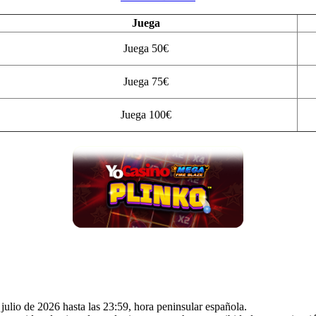
Juega
Juega 50€
Juega 75€
Juega 100€
julio de 2026 hasta las 23:59, hora peninsular española.