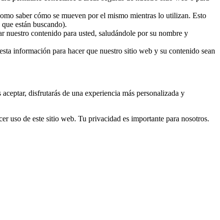
 como saber cómo se mueven por el mismo mientras lo utilizan. Esto
o que están buscando).
zar nuestro contenido para usted, saludándole por su nombre y
s esta información para hacer que nuestro sitio web y su contenido sean
s aceptar, disfrutarás de una experiencia más personalizada y
er uso de este sitio web. Tu privacidad es importante para nosotros.