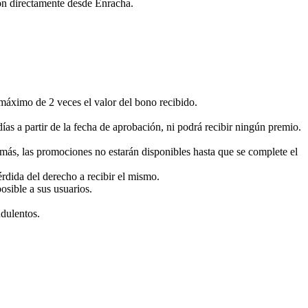
ón directamente desde Enracha.
e máximo de 2 veces el valor del bono recibido.
ías a partir de la fecha de aprobación, ni podrá recibir ningún premio.
demás, las promociones no estarán disponibles hasta que se complete el
rdida del derecho a recibir el mismo.
posible a sus usuarios.
udulentos.