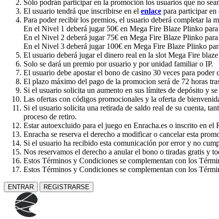
Sólo podrán participar en la promoción los usuarios que no se
El usuario tendrá que inscribirse en el
enlace
para participar en
Para poder recibir los premios, el usuario deberá completar la 
En el Nivel 1 deberá jugar 50€ en Mega Fire Blaze Plinko para
En el Nivel 2 deberá jugar 75€ en Mega Fire Blaze Plinko para 
En el Nivel 3 deberá jugar 100€ en Mega Fire Blaze Plinko par
El usuario deberá jugar el dinero real en la slot Mega Fire blaze
Solo se dará un premio por usuario y por unidad familiar o IP.
El usuario debe apostar el bono de casino 30 veces para poder co
El plazo máximo del pago de la promocion será de 72 horas tras
Si el usuario solicita un aumento en sus límites de depósito y s
Las ofertas con códigos promocionales y la oferta de bienveni
Si el usuario solicita una retirada de saldo real de su cuenta, 
proceso de retiro.
Estar autoexcluido para el juego en Enracha.es o inscrito en e
Enracha se reserva el derecho a modificar o cancelar esta promoc
Si el usuario ha recibido esta comunicación por error y no cumple
Nos reservamos el derecho a anular el bono o tiradas gratis y t
Estos Términos y Condiciones se complementan con los Térmi
Estos Términos y Condiciones se complementan con los Térmi
ENTRAR
REGISTRARSE