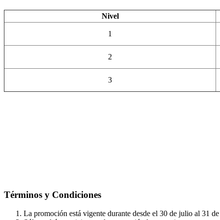
Nivel
1
2
3
Términos y Condiciones
La promoción está vigente durante desde el 30 de julio al 31 de 