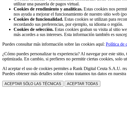
utilizar una pasarela de pagos virtual.
Cookies de rendimiento y analíticas.
Estas cookies nos permit
nos ayuda a mejorar el funcionamiento de nuestro sitio web (po
Cookies de funcionalidad.
Estas cookies se utilizan para reco
recordando sus preferencias, por ejemplo, su idioma o región.
Cookies de selección.
Estas cookies graban su visita al sitio w
más acordes a sus intereses. Esta información también es suscep
Puedes consultar más información sobre las cookies aquí:
Política de 
¿Cómo puedes personalizar tu experiencia? Al navegar por este sitio, t
optimizada. En cambio, si prefieres no permitir ciertas cookies, solo ut
Al aceptar el uso de cookies permites a Rank Digital Ceuta S.A.U. rea
Puedes obtener más detalles sobre cómo tratamos tus datos en nuestr
ACEPTAR SÓLO LAS TÉCNICAS
ACEPTAR TODAS