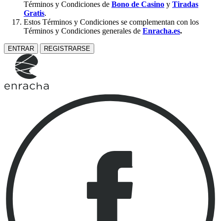
Términos y Condiciones de
Bono de Casino
y
Tiradas
Gratis
.
Estos Términos y Condiciones se complementan con los
Términos y Condiciones generales de
Enracha.es
.
ENTRAR
REGISTRARSE