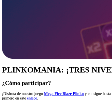
PLINKOMANIA: ¡TRES NIVE
¿Cómo participar?
¡Disfruta de nuestro juego
Mega Fire Blaze Plinko
y consigue hasta 
primero en este
enlace
.