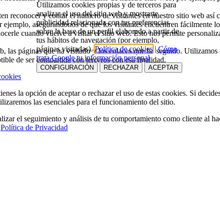
Utilizamos cookies propias y de terceros para
analizar el uso del sitio web y mostrarte
en reconocer y contar el número de visitantes en nuestro sitio web así
publicidad relacionada con tus preferencias
r ejemplo, asegurándonos de que los visitantes encuentren fácilmente l
sobre la base de un perfil elaborado a partir de
nocerle cuando vuelve a visitar el sitio web. Esto nos permite personali
tus hábitos de navegación (por ejemplo,
páginas visitadas).
Política de cookies
|
Cómo
eb, las páginas que ha visitado y los enlaces que ha seguido. Utilizamo
trata Google tu información personal
tible de ser compartida con terceros con esa finalidad.
CONFIGURACIÓN
RECHAZAR
ACEPTAR
cookies
ienes la opción de aceptar o rechazar el uso de estas cookies. Si decide
ilizaremos las esenciales para el funcionamiento del sitio.
lizar el seguimiento y análisis de tu comportamiento como cliente al hac
a
Política de Privacidad