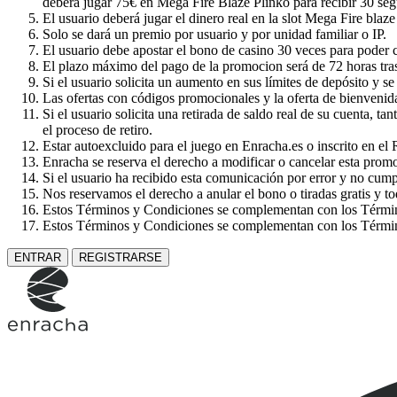
deberá jugar 75€ en Mega Fire Blaze Plinko para recibir 30 seg
El usuario deberá jugar el dinero real en la slot Mega Fire blaze
Solo se dará un premio por usuario y por unidad familiar o IP.
El usuario debe apostar el bono de casino 30 veces para poder co
El plazo máximo del pago de la promocion será de 72 horas tras
Si el usuario solicita un aumento en sus límites de depósito y s
Las ofertas con códigos promocionales y la oferta de bienveni
Si el usuario solicita una retirada de saldo real de su cuenta, 
el proceso de retiro.
Estar autoexcluido para el juego en Enracha.es o inscrito en e
Enracha se reserva el derecho a modificar o cancelar esta promoc
Si el usuario ha recibido esta comunicación por error y no cumple
Nos reservamos el derecho a anular el bono o tiradas gratis y t
Estos Términos y Condiciones se complementan con los Térmi
Estos Términos y Condiciones se complementan con los Térmi
ENTRAR
REGISTRARSE