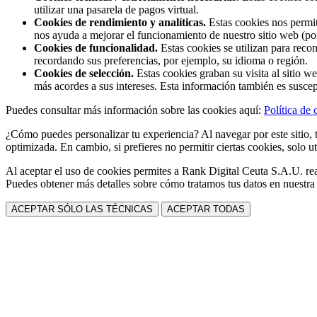
utilizar una pasarela de pagos virtual.
Cookies de rendimiento y analíticas.
Estas cookies nos permit
nos ayuda a mejorar el funcionamiento de nuestro sitio web (po
Cookies de funcionalidad.
Estas cookies se utilizan para reco
recordando sus preferencias, por ejemplo, su idioma o región.
Cookies de selección.
Estas cookies graban su visita al sitio w
más acordes a sus intereses. Esta información también es suscep
Puedes consultar más información sobre las cookies aquí:
Política de 
¿Cómo puedes personalizar tu experiencia? Al navegar por este sitio, t
optimizada. En cambio, si prefieres no permitir ciertas cookies, solo ut
Al aceptar el uso de cookies permites a Rank Digital Ceuta S.A.U. rea
Puedes obtener más detalles sobre cómo tratamos tus datos en nuestr
ACEPTAR SÓLO LAS TÉCNICAS
ACEPTAR TODAS