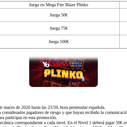
Juega en Mega Fire Blaze Plinko
Juega 50€
Juega 75€
Juega 100€
e marzo de 2026 hasta las 23:59, hora peninsular española.
an considerados jugadores de riesgo y que hayan recibido la comunicaci
ra participar en esta promoción.
 mecánica correspondiente a cada nivel. En el Nivel 1 deberá jugar 50€ 