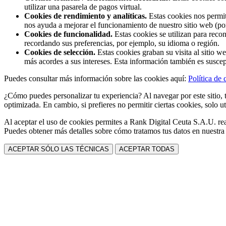
utilizar una pasarela de pagos virtual.
Cookies de rendimiento y analíticas.
Estas cookies nos permit
nos ayuda a mejorar el funcionamiento de nuestro sitio web (po
Cookies de funcionalidad.
Estas cookies se utilizan para reco
recordando sus preferencias, por ejemplo, su idioma o región.
Cookies de selección.
Estas cookies graban su visita al sitio w
más acordes a sus intereses. Esta información también es suscep
Puedes consultar más información sobre las cookies aquí:
Política de 
¿Cómo puedes personalizar tu experiencia? Al navegar por este sitio, t
optimizada. En cambio, si prefieres no permitir ciertas cookies, solo ut
Al aceptar el uso de cookies permites a Rank Digital Ceuta S.A.U. rea
Puedes obtener más detalles sobre cómo tratamos tus datos en nuestr
ACEPTAR SÓLO LAS TÉCNICAS
ACEPTAR TODAS