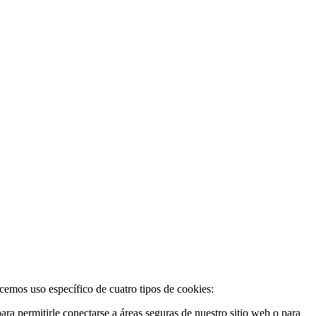
acemos uso específico de cuatro tipos de cookies:
ra permitirle conectarse a áreas seguras de nuestro sitio web o para