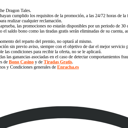
 the Dragon Tales.
hayan cumplido los requisitos de la promoción, a las 24/72 horas de la 
ara realizar cualquier reclamación.
e aprueba, las promociones no estarán disponibles por un periodo de 30 d
anto el saldo bono como las tiradas gratis serán eliminadas de su cuenta
 momento del reparto del premio, no optará al mismo.
ión sin previo aviso, siempre con el objetivo de dar el mejor servicio p
 las condiciones para recibir la oferta, no se le aplicará.
odas las ganancias asociadas en el caso de detectar comportamientos fra
es de
Bono Casino
y de
Tiradas Gratis
.
nos y Condiciones generales de
Enracha.es