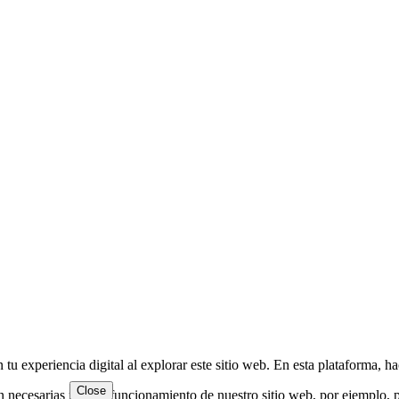
u experiencia digital al explorar este sitio web. En esta plataforma, h
Close
 necesarias para el funcionamiento de nuestro sitio web, por ejemplo, pa