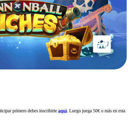
ticipar primero debes inscribirte
aquí
. Luego juega 50€ o más en esta