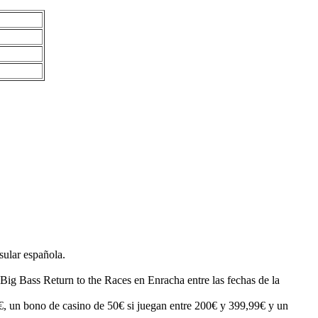
sular española.
 Big Bass Return to the Races en Enracha entre las fechas de la
€, un bono de casino de 50€ si juegan entre 200€ y 399,99€ y un